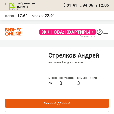
забронируй
$
81.41
€
94.06
¥
12.06
валюту
17.6°
22.9°
Казань
Москва
Стрелков Андрей
на сайте 1 год 7 месяцев
место
репутация
комментарии
∞
0
3
личные данные