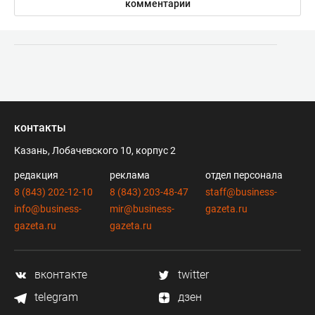
комментарии
контакты
Казань, Лобачевского 10, корпус 2
редакция
реклама
отдел персонала
8 (843) 202-12-10
8 (843) 203-48-47
staff@business-
info@business-
mir@business-
gazeta.ru
gazeta.ru
gazeta.ru
вконтакте
twitter
telegram
дзен