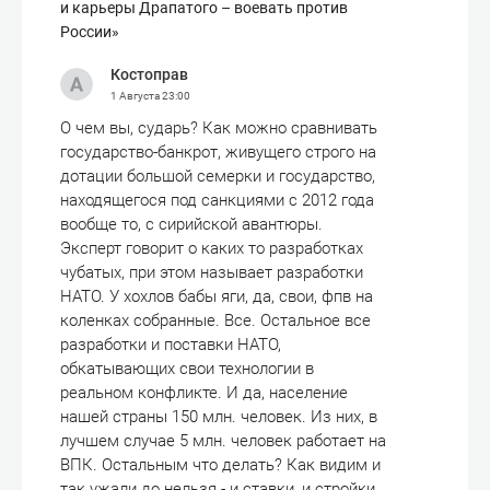
и карьеры Драпатого – воевать против
России»
Костоправ
1 Августа
23:00
О чем вы, сударь? Как можно сравнивать
государство-банкрот, живущего строго на
дотации большой семерки и государство,
находящегося под санкциями с 2012 года
вообще то, с сирийской авантюры.
Эксперт говорит о каких то разработках
чубатых, при этом называет разработки
НАТО. У хохлов бабы яги, да, свои, фпв на
коленках собранные. Все. Остальное все
разработки и поставки НАТО,
обкатывающих свои технологии в
реальном конфликте. И да, население
нашей страны 150 млн. человек. Из них, в
лучшем случае 5 млн. человек работает на
ВПК. Остальным что делать? Как видим и
так ужали до нельзя - и ставки, и стройки,