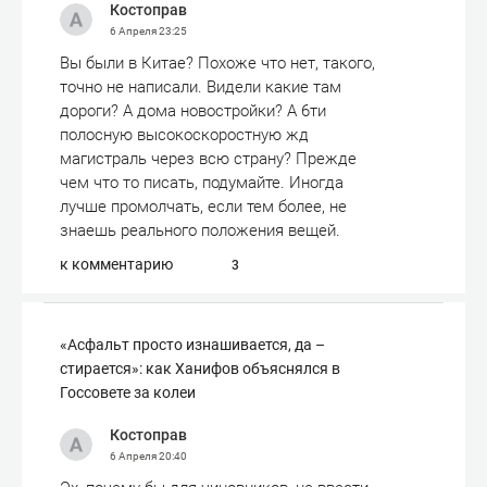
Костоправ
6 Апреля
23:25
Вы были в Китае? Похоже что нет, такого,
точно не написали. Видели какие там
дороги? А дома новостройки? А 6ти
полосную высокоскоростную жд
магистраль через всю страну? Прежде
чем что то писать, подумайте. Иногда
лучше промолчать, если тем более, не
знаешь реального положения вещей.
к комментарию
3
«Асфальт просто изнашивается, да –
стирается»: как Ханифов объяснялся в
Госсовете за колеи
Костоправ
6 Апреля
20:40