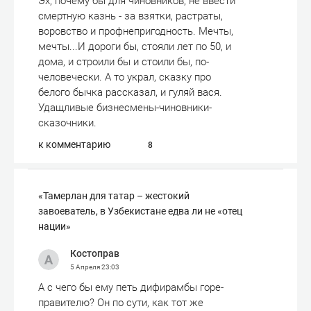
Эх, почему бы для чиновников, не ввести
смертную казнь - за взятки, растраты,
воровство и профнепригодность. Мечты,
мечты...И дороги бы, стояли лет по 50, и
дома, и строили бы и стоили бы, по-
человечески. А то украл, сказку про
белого бычка рассказал, и гуляй вася.
Удащливые бизнесмены-чиновники-
сказочники.
к комментарию
8
«Тамерлан для татар – жестокий
завоеватель, в Узбекистане едва ли не «отец
нации»
Костоправ
5 Апреля
23:03
А с чего бы ему петь дифирамбы горе-
правителю? Он по сути, как тот же