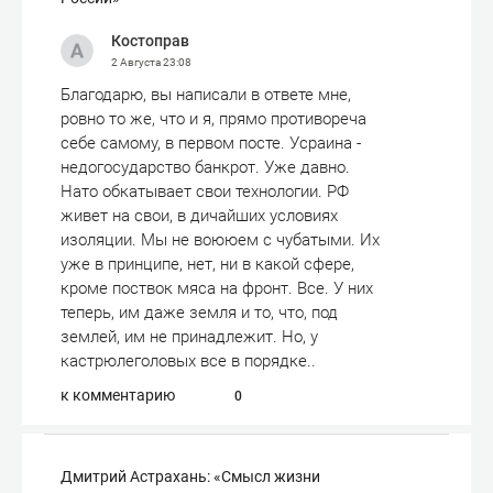
Костоправ
2 Августа
23:08
Благодарю, вы написали в ответе мне,
ровно то же, что и я, прямо противореча
себе самому, в первом посте. Усраина -
недогосударство банкрот. Уже давно.
Нато обкатывает свои технологии. РФ
живет на свои, в дичайших условиях
изоляции. Мы не воююем с чубатыми. Их
уже в принципе, нет, ни в какой сфере,
кроме поствок мяса на фронт. Все. У них
теперь, им даже земля и то, что, под
землей, им не принадлежит. Но, у
кастрюлеголовых все в порядке..
к комментарию
0
Дмитрий Астрахань: «Смысл жизни