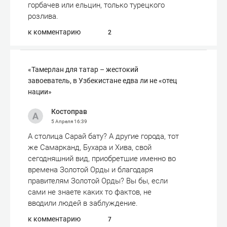
горбачев или ельцин, только турецкого
розлива.
к комментарию
2
«Тамерлан для татар – жестокий
завоеватель, в Узбекистане едва ли не «отец
нации»
Костоправ
5 Апреля
16:39
А столица Сарай бату? А другие города, тот
же Самарканд, Бухара и Хива, свой
сегодняшний вид, приобретшие именно во
времена Золотой Орды и благодаря
правителям Золотой Орды? Вы бы, если
сами не знаете каких то фактов, не
вводили людей в заблуждение.
к комментарию
7