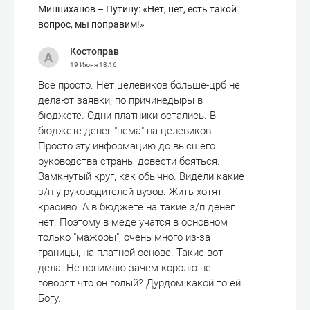
Минниханов – Путину: «Нет, нет, есть такой
вопрос, мы поправим!»
Костоправ
19 Июня
18:16
Все просто. Нет целевиков больше-црб не
делают заявки, по причинедыры в
бюджете. Одни платники остались. В
бюджете денег "нема" на целевиков.
Просто эту информацию до высшего
руководства страны довести бояться.
Замкнутый круг, как обычно. Видели какие
з/п у руководителей вузов. Жить хотят
красиво. А в бюджете на такие з/п денег
нет. Поэтому в меде учатся в основном
только "мажоры", очень много из-за
границы, на платной основе. Такие вот
дела. Не понимаю зачем королю не
говорят что он голый? Дурдом какой то ей
Богу.