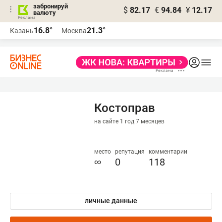
забронируй
$
82.17
€
94.84
¥
12.17
валюту
16.8°
21.3°
Казань
Москва
Костоправ
на сайте 1 год 7 месяцев
место
репутация
комментарии
∞
0
118
личные данные