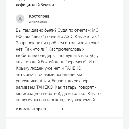
дефицитный бензин
Костоправ
2 Июля
20:45
Вы там давно были? Судя по отчетам МО
РФ там "швах" полный с АЗС. Как же так?
Заправок нет и проблем с топливом тоже
нет. Так что ли? Кастрюлеголовых
любителей бандеры , послушать в ютуб, у
них каждый божий день "перемога". И в
Крыму людей уже нет и ТАНЕКО
четырьмя точными попаданиями
разрушили. А мы, бензин, до сих пор,
заливаем ТАНЕКО. Как татары говорят -
могжиза(волшебство), да и только. Как то
не логичны ваши выкладки уважаемый.
к комментарию
1