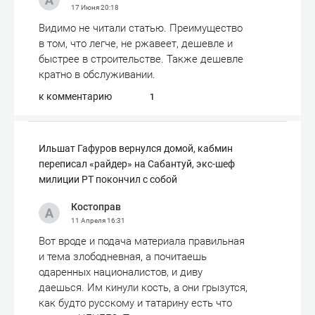
17 Июня
20:18
Видимо не читали статью. Преимущество
в том, что легче, не ржавеет, дешевле и
быстрее в строительстве. Также дешевле
кратно в обслуживании.
к комментарию
1
Ильшат Гафуров вернулся домой, кабмин
переписал «райдер» на Сабантуй, экс-шеф
милиции РТ покончил с собой
Костоправ
11 Апреля
16:31
Вот вроде и подача материала правильная
и тема злободневная, а почитаешь
одаренных националистов, и диву
даешься. Им кинули кость, а они грызутся,
как будто русскому и татарину есть что