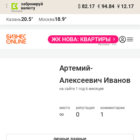
забронируй
$
82.17
€
94.84
¥
12.17
валюту
20.5°
18.9°
Казань
Москва
Артемий-
Алексеевич Иванов
на сайте 1 год 6 месяцев
место
репутация
комментарии
∞
0
1
личные данные