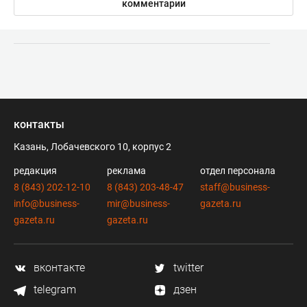
комментарии
контакты
Казань, Лобачевского 10, корпус 2
редакция
реклама
отдел персонала
8 (843) 202-12-10
8 (843) 203-48-47
staff@business-
info@business-
mir@business-
gazeta.ru
gazeta.ru
gazeta.ru
вконтакте
twitter
telegram
дзен