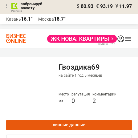
забронируй
$
80.93
€
93.19
¥
11.97
валюту
16.1°
18.7°
Казань
Москва
Гвоздика69
на сайте 1 год 5 месяцев
место
репутация
комментарии
∞
0
2
личные данные