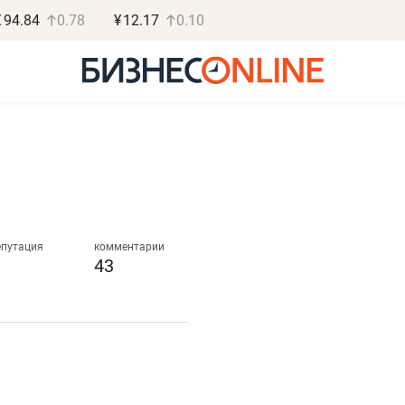
€
94.84
0.78
¥
12.17
0.10
Роман Ободец
Дарь
«Готовые решения»
«Брос
епутация
комментарии
43
«Мне лучше
«Мама говор
ет
не заработать вообще,
помогает от
чем потерять
от болезни, 
репутацию»
себя живой»
ные
Владелец отделочной фирмы
Наследница бизнеса