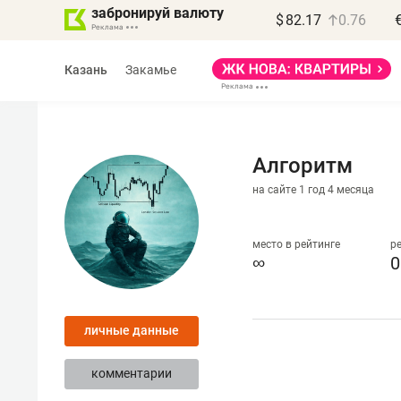
забронируй валюту
$
82.17
0.76
Казань
Закамье
Алгоритм
на сайте 1 год 4 месяца
Василь Мазитов
МАРТ
место в рейтинге
р
∞
0
«Не зная местных
правил, бизнес мож
личные данные
потерять минимум
полгода»
комментарии
Как бизнесу выйти на зарубеж