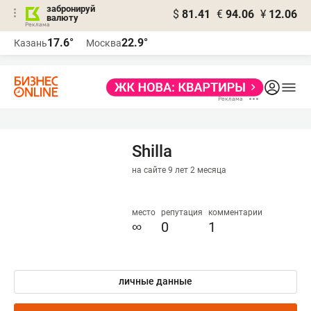
забронируй
$
81.41
€
94.06
¥
12.06
валюту
17.6°
22.9°
Казань
Москва
Shilla
на сайте 9 лет 2 месяца
место
репутация
комментарии
∞
0
1
личные данные