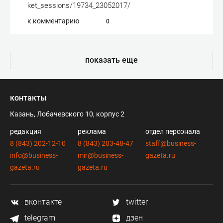
ket_sessions/19734_23052017/
к комментарию
0
показать еще
контакты
Казань, Лобачевского 10, корпус 2
редакция
реклама
отдел персонала
8 (843) 202-12-10
8 (843) 203-48-47
staff@business-
info@business-
mir@business-
gazeta.ru
gazeta.ru
gazeta.ru
вконтакте
twitter
telegram
дзен