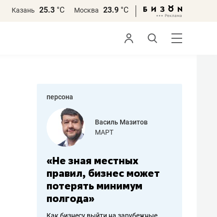
25.3
°С
23.9
°С
Казань
Москва
персона
азитов
Роман Ободец
«Готовые решения»
ных
«Мне лучше
«Мама г
 может
не заработать вообще,
помогае
мум
чем потерять
от болез
репутацию»
себя жи
арубежные
Владелец отделочной фирмы
Наследница б