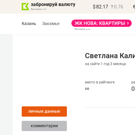
забронируй валюту
$
82.17
0.76
Казань
Закамье
Светлана Кал
на сайте 1 год 3 месяца
место в рейтинге
р
∞
0
личные данные
комментарии