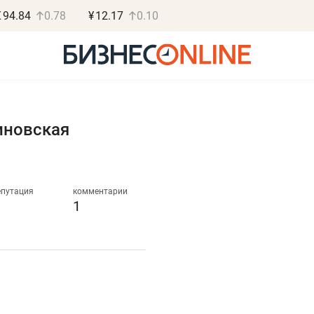
€
94.84
0.78
¥
12.17
0.10
иновская
Василь М
МАРТ
епутация
комментарии
1
«Не зная мест
правил, бизнес
потерять мини
полгода»
Как бизнесу выйти на з