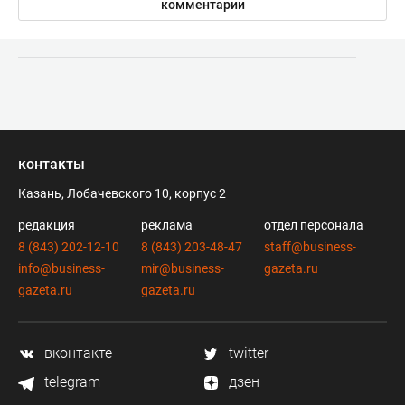
комментарии
контакты
Казань, Лобачевского 10, корпус 2
редакция
реклама
отдел персонала
8 (843) 202-12-10
8 (843) 203-48-47
staff@business-
info@business-
mir@business-
gazeta.ru
gazeta.ru
gazeta.ru
вконтакте
twitter
telegram
дзен