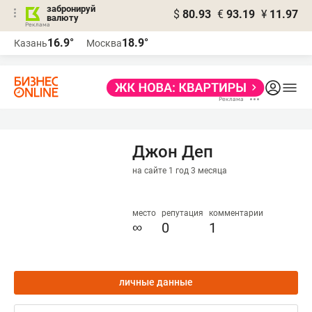
забронируй
$
80.93
€
93.19
¥
11.97
валюту
16.9°
18.9°
Казань
Москва
Джон Деп
на сайте 1 год 3 месяца
место
репутация
комментарии
∞
0
1
личные данные