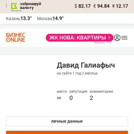
забронируй
$
82.17
€
94.84
¥
12.17
валюту
13.3°
14.9°
Казань
Москва
Давид Галиафыч
на сайте 1 год 2 месяца
место
репутация
комментарии
∞
0
2
личные данные