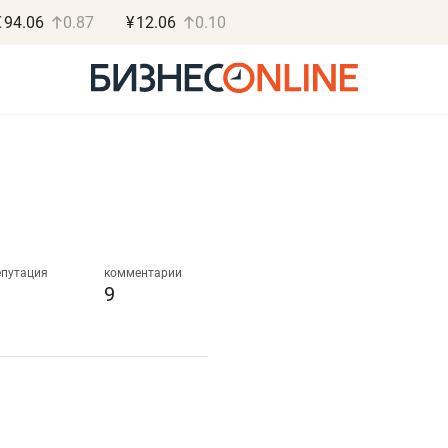
€
94.06
0.87
¥
12.06
0.10
Роман Ободец
Дарья С
«Готовые решения»
«Бросско
епутация
комментарии
9
«Мне лучше
«Мама говорил
не заработать вообще,
помогает отвл
чем потерять
от болезни, чу
репутацию»
себя живой»
Владелец отделочной фирмы
Наследница бизнеса по 