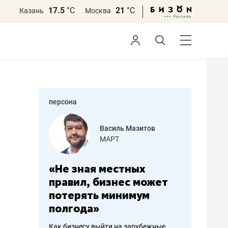
17.5
°С
21
°С
Казань
Москва
персона
еменова
Василь Мазитов
»
МАРТ
а: работа
«Не зная местных
«Мне лу
ечься
правил, бизнес может
не зара
вствовать
потерять минимум
чем пот
полгода»
репутац
пошиву
Как бизнесу выйти на зарубежные
Владелец от