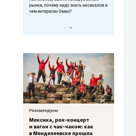
рафакте,
рынки, почему надо знать аксакалов и
о трехкратно
кредитов
чем интересен Оман?
клиентах и ч
Рекомендуем
Рекоме
ой
Мексика, рок-концерт
«Прор
и вагон с чак-чаком: как
30 ме
еским
в Менделеевске прошла
лечит