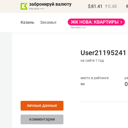
забронируй валюту
$
81.41
0.48
Казань
Закамье
User21195241
на сайте 1 год
Василь Мазитов
МАРТ
место в рейтинге
р
∞
0
«Не зная местных
правил, бизнес может
личные данные
потерять минимум
полгода»
комментарии
Как бизнесу выйти на зарубежные