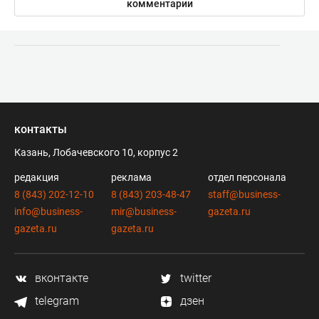
комментарии
контакты
Казань, Лобачевского 10, корпус 2
редакция
реклама
отдел персонала
8 (843) 202-12-10
8 (843) 203-48-47
staff@business-
info@business-
mir@business-
gazeta.ru
gazeta.ru
gazeta.ru
вконтакте
twitter
telegram
дзен