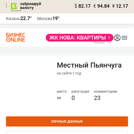
забронируй
$
82.17
€
94.84
¥
12.17
валюту
22.7°
19°
Казань
Москва
Местный Пьянчуга
на сайте 1 год
место
репутация
комментарии
∞
0
23
личные данные