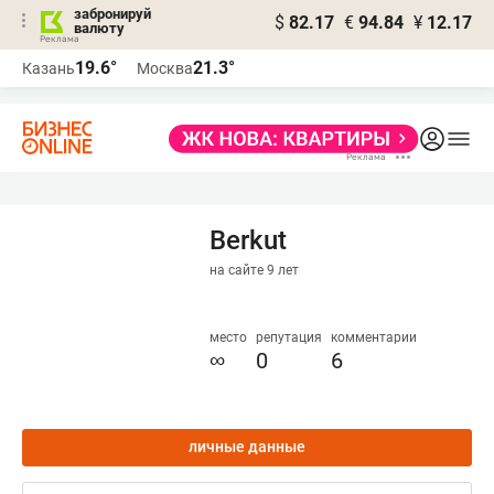
забронируй
$
82.17
€
94.84
¥
12.17
валюту
19.6°
21.3°
Казань
Москва
Berkut
на сайте 9 лет
место
репутация
комментарии
∞
0
6
личные данные