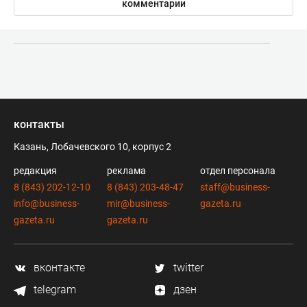
комментарии
контакты
Казань, Лобачевского 10, корпус 2
редакция
реклама
отдел персонала
8 (843) 202-12-10
8 (843) 203-48-47
staff@business-
info@business-
mir@business-
gazeta.ru
gazeta.ru
gazeta.ru
вконтакте
twitter
telegram
дзен