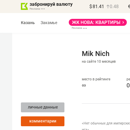
забронируй валюту
$
81.41
0.48
Казань
Закамье
Mik Nich
на сайте 10 месяцев
Василь Мазитов
МАРТ
место в рейтинге
р
∞
0
«Не зная местных
правил, бизнес может
личные данные
потерять минимум
полгода»
комментарии
«Нет обычных для имперских
Как бизнесу выйти на зарубежные
ига»