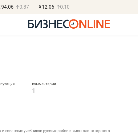
€
94.06
0.87
¥
12.06
0.10
Роман Ободец
Дарья С
«Готовые решения»
«Бросско
епутация
комментарии
1
«Мне лучше
«Мама говорил
не заработать вообще,
помогает отвл
чем потерять
от болезни, чу
репутацию»
себя живой»
 и советских учебников русских рабов и «монголо-татарского
Владелец отделочной фирмы
Наследница бизнеса по 