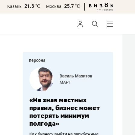
21.3
°С
25.7
°С
Казань
Москва
персона
еменова
Василь Мазитов
»
МАРТ
а: работа
«Не зная местных
«Мне лу
ечься
правил, бизнес может
не зара
вствовать
потерять минимум
чем пот
полгода»
репутац
пошиву
Как бизнесу выйти на зарубежные
Владелец от