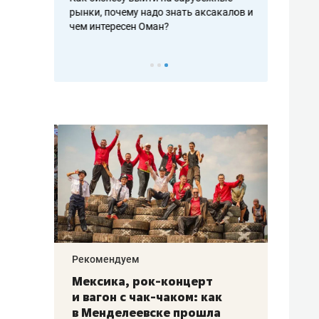
рафакте,
рынки, почему надо знать аксакалов и
о трехкратно
кредитов
чем интересен Оман?
клиентах и ч
Рекомендуем
Рекоме
ой
Мексика, рок-концерт
«Прор
и вагон с чак-чаком: как
30 ме
еским
в Менделеевске прошла
лечит