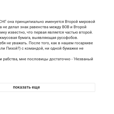
ов и
о трехкратном росте цен, дотошных
школьной формы о конт
клиентах и чудных запросах мастеров
налогах и развитии без 
х СНГ она принципиально именуется Второй мировой
а не делал знак равенства между ВОВ и Второй
ку известно, что первая является частью второй.
акмусовая бумага, выявляющая русофобов.
ебя не уважать. После того, как в нашем госархиве
ли Пихой?) с командой, ни одной бумажке не
 и рабства, мне пословицы достаточно - 'Незваный
1
показать еще
ндуем
Рекомендуем
мер до квартиры и Face
Опыт выживания в дик
сто ключа: какой будет
природе, работа
асность в ЖК «Нова»
с ментальным и физич