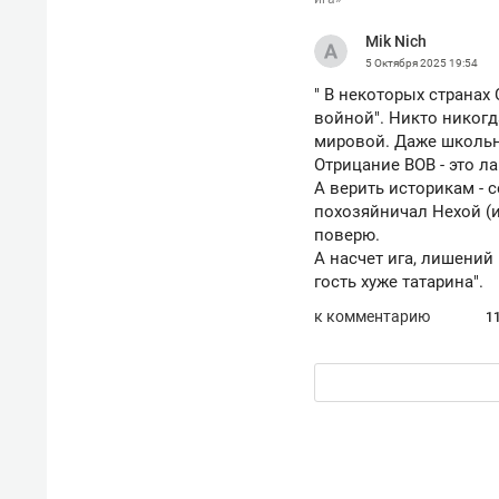
рынки, почему надо знать аксакал
чем интересен Оман?
Mik Nich
5 Октября 2025
19:54
" В некоторых страна
войной". Никто никогд
мировой. Даже школьни
Отрицание ВОВ - это л
А верить историкам - с
похозяйничал Нехой (и
поверю.
А насчет ига, лишений
гость хуже татарина".
к комментарию
1
Рекомендуем
Рекоме
Как ГК «МИР ГРУПП» и ВТБ
150 ка
создают оазис жилого
ID вме
комфорта под Казанью
безоп