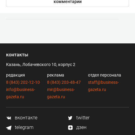
комментарии
контакты
Казань, Лобачевского 10, корпус 2
редакция
реклама
отдел персонала
8 (843) 202-12-10
8 (843) 203-48-47
staff@business-
info@business-
mir@business-
gazeta.ru
gazeta.ru
gazeta.ru
вконтакте
twitter
telegram
дзен