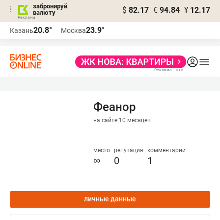
забронируй
$
82.17
€
94.84
¥
12.17
валюту
20.8°
23.9°
Казань
Москва
Феанор
на сайте 10 месяцев
место
репутация
комментарии
∞
0
1
личные данные