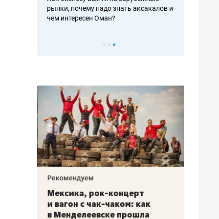
рафакте,
рынки, почему надо знать аксакалов и
о трехкратно
кредитов
чем интересен Оман?
клиентах и ч
Рекомендуем
Рекоме
ой
Мексика, рок-концерт
«Прор
и вагон с чак-чаком: как
30 ме
еским
в Менделеевске прошла
лечит