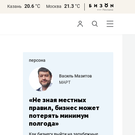
20.6
°С
21.3
°С
Казань
Москва
персона
еменова
Василь Мазитов
»
МАРТ
а: работа
«Не зная местных
«Мне лу
ечься
правил, бизнес может
не зара
вствовать
потерять минимум
чем пот
полгода»
репутац
пошиву
Как бизнесу выйти на зарубежные
Владелец от