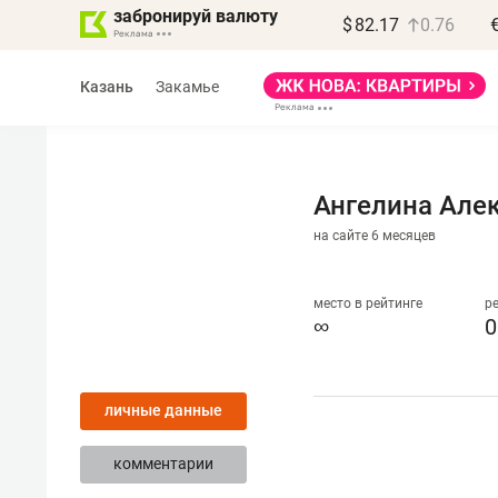
забронируй валюту
$
82.17
0.76
Казань
Закамье
Ангелина Але
на сайте 6 месяцев
Василь Мазитов
МАРТ
место в рейтинге
р
∞
0
«Не зная местных
правил, бизнес может
личные данные
потерять минимум
полгода»
комментарии
Как бизнесу выйти на зарубежные