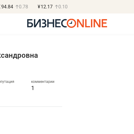
€
94.84
0.78
¥
12.17
0.10
ксандровна
Роман Ободец
Дарья С
«Готовые решения»
«Бросско
епутация
комментарии
1
«Мне лучше
«Мама говорил
не заработать вообще,
помогает отвл
чем потерять
от болезни, чу
репутацию»
себя живой»
Владелец отделочной фирмы
Наследница бизнеса по 