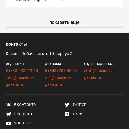
5
показать еще
контакты
Казань, Лобачевского 10, корпус 2
редакция
реклама
отдел персонала
8 (843) 202-12-10
8 (843) 203-48-47
staff@business-
info@business-
mir@business-
gazeta.ru
gazeta.ru
gazeta.ru
вконтакте
twitter
telegram
дзен
youtube