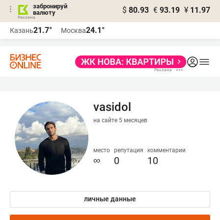
забронируй
$
80.93
€
93.19
¥
11.97
валюту
21.7°
24.1°
Казань
Москва
vasidol
на сайте 5 месяцев
место
репутация
комментарии
∞
0
10
личные данные