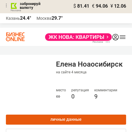
забронируй
$
81.41
€
94.06
¥
12.06
валюту
24.4°
29.7°
Казань
Москва
Елена Ноаосибирск
на сайте 4 месяца
место
репутация
комментарии
∞
0
9
личные данные