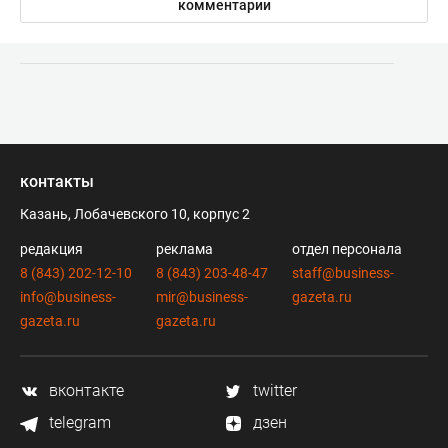
комментарии
контакты
Казань, Лобачевского 10, корпус 2
редакция
реклама
отдел персонала
8 (843) 202-12-10
8 (843) 203-48-47
staff@business-
info@business-
mir@business-
gazeta.ru
gazeta.ru
gazeta.ru
вконтакте
twitter
telegram
дзен