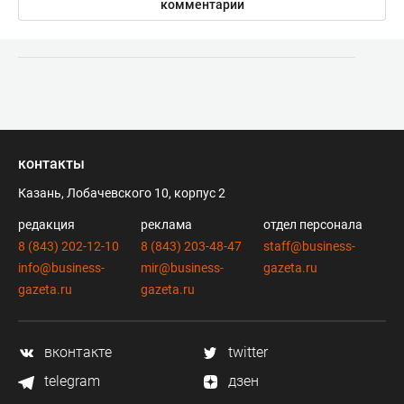
комментарии
контакты
Казань, Лобачевского 10, корпус 2
редакция
реклама
отдел персонала
8 (843) 202-12-10
8 (843) 203-48-47
staff@business-
info@business-
mir@business-
gazeta.ru
gazeta.ru
gazeta.ru
вконтакте
twitter
telegram
дзен