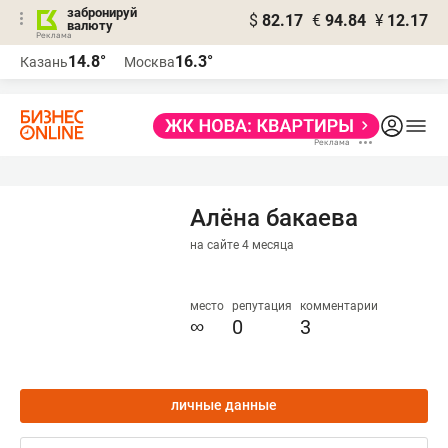
забронируй
$
82.17
€
94.84
¥
12.17
валюту
14.8°
16.3°
Казань
Москва
Алёна бакаева
на сайте 4 месяца
место
репутация
комментарии
∞
0
3
личные данные