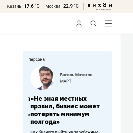
17.6
°С
22.9
°С
Казань
Москва
персона
еменова
Василь Мазитов
»
МАРТ
а: работа
«Не зная местных
«Мне лу
ечься
правил, бизнес может
не зара
вствовать
потерять минимум
чем пот
полгода»
репутац
пошиву
Как бизнесу выйти на зарубежные
Владелец от