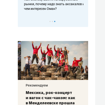
рафакте,
рынки, почему надо знать аксакалов и
о трехкратно
кредитов
чем интересен Оман?
клиентах и ч
Рекомендуем
Рекоме
ой
Мексика, рок-концерт
«Прор
и вагон с чак-чаком: как
30 ме
еским
в Менделеевске прошла
лечит