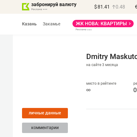
забронируй валюту
$
81.41
0.48
Казань
Закамье
Dmitry Maskut
на сайте 3 месяца
Василь Мазитов
МАРТ
место в рейтинге
р
∞
0
«Не зная местных
правил, бизнес может
личные данные
потерять минимум
полгода»
комментарии
Как бизнесу выйти на зарубежные