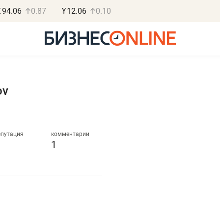
€
94.06
0.87
¥
12.06
0.10
ov
Роман Ободец
Дарья С
«Готовые решения»
«Бросско
епутация
комментарии
1
«Мне лучше
«Мама говорил
не заработать вообще,
помогает отвл
чем потерять
от болезни, чу
репутацию»
себя живой»
Владелец отделочной фирмы
Наследница бизнеса по 