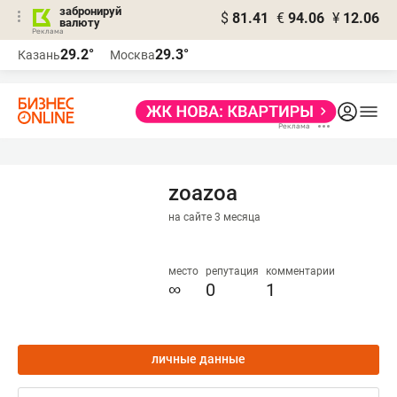
забронируй
$
81.41
€
94.06
¥
12.06
валюту
29.2°
29.3°
Казань
Москва
zoazoa
на сайте 3 месяца
место
репутация
комментарии
∞
0
1
личные данные