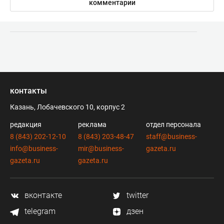
комментарии
контакты
Казань, Лобачевского 10, корпус 2
редакция
реклама
отдел персонала
8 (843) 202-12-10
8 (843) 203-48-47
staff@business-
info@business-
mir@business-
gazeta.ru
gazeta.ru
gazeta.ru
вконтакте
twitter
telegram
дзен