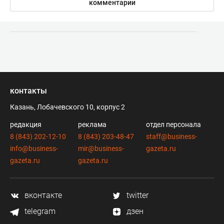
комментарии
контакты
Казань, Лобачевского 10, корпус 2
редакция
реклама
отдел персонала
8 (843) 202-12-10
8 (843) 203-48-47
staff@business-
info@business-
mir@business-
gazeta.ru
gazeta.ru
gazeta.ru
вконтакте
twitter
telegram
дзен