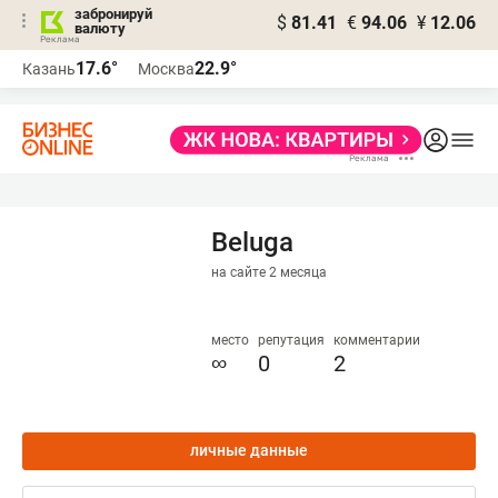
забронируй
$
81.41
€
94.06
¥
12.06
валюту
17.6°
22.9°
Казань
Москва
Beluga
на сайте 2 месяца
место
репутация
комментарии
∞
0
2
личные данные