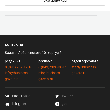
комментарии
контакты
Казань, Лобачевского 10, корпус 2
редакция
реклама
отдел персонала
8 (843) 202-12-10
8 (843) 203-48-47
staff@business-
info@business-
mir@business-
gazeta.ru
gazeta.ru
gazeta.ru
вконтакте
twitter
telegram
дзен