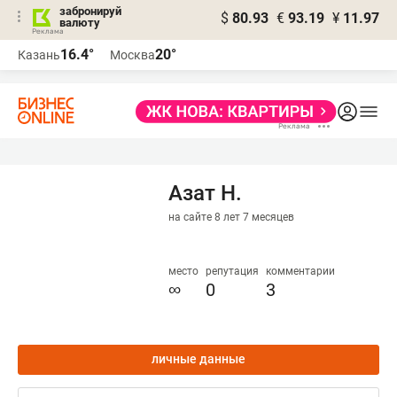
забронируй
$
80.93
€
93.19
¥
11.97
валюту
16.4°
20°
Казань
Москва
Азат Н.
на сайте 8 лет 7 месяцев
место
репутация
комментарии
∞
0
3
личные данные