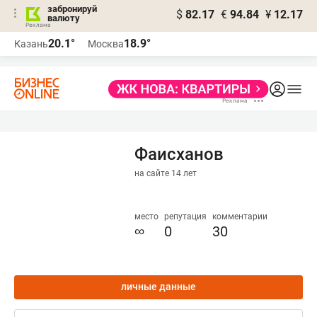
забронируй
$
82.17
€
94.84
¥
12.17
валюту
20.1°
18.9°
Казань
Москва
Фаисханов
на сайте 14 лет
место
репутация
комментарии
∞
0
30
личные данные