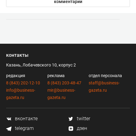
комментарии
контакты
Казань, Лобачевского 10, корпус 2
редакция
реклама
отдел персонала
8 (843) 202-12-10
8 (843) 203-48-47
staff@business-
info@business-
mir@business-
gazeta.ru
gazeta.ru
gazeta.ru
вконтакте
twitter
telegram
дзен