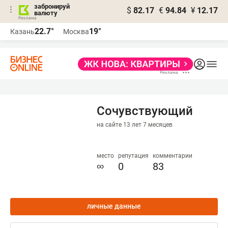
забронируй
$
82.17
€
94.84
¥
12.17
валюту
22.7°
19°
Казань
Москва
Сочувствующий
на сайте 13 лет 7 месяцев
место
репутация
комментарии
∞
0
83
личные данные