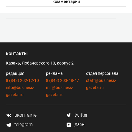
комментарии
контакты
Казань, Лобачевского 10, корпус 2
редакция
реклама
отдел персонала
8 (843) 202-12-10
8 (843) 203-48-47
staff@business-
info@business-
mir@business-
gazeta.ru
gazeta.ru
gazeta.ru
вконтакте
twitter
telegram
дзен