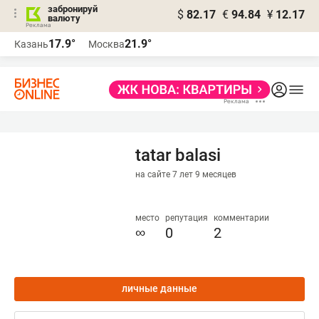
забронируй
$
82.17
€
94.84
¥
12.17
валюту
17.9°
21.9°
Казань
Москва
tatar balasi
на сайте 7 лет 9 месяцев
место
репутация
комментарии
∞
0
2
личные данные