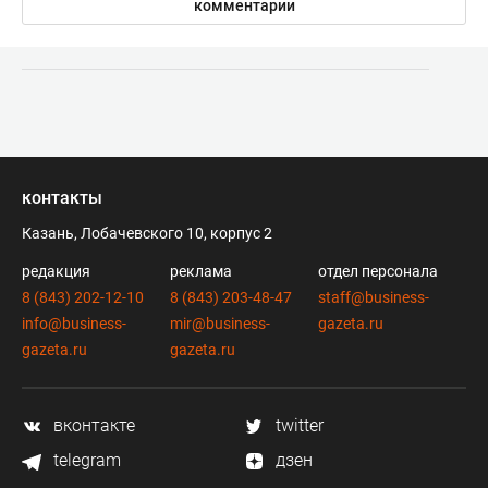
комментарии
контакты
Казань, Лобачевского 10, корпус 2
редакция
реклама
отдел персонала
8 (843) 202-12-10
8 (843) 203-48-47
staff@business-
info@business-
mir@business-
gazeta.ru
gazeta.ru
gazeta.ru
вконтакте
twitter
telegram
дзен