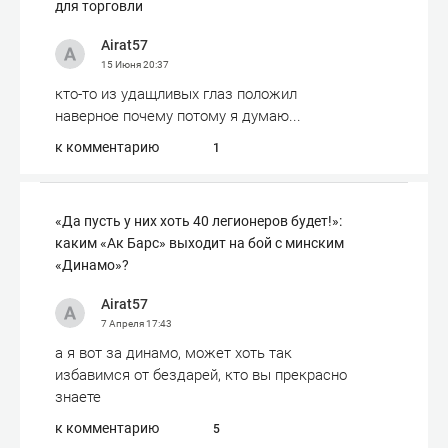
для торговли
Airat57
15 Июня
20:37
кто-то из удащливых глаз положил
наверное почему потому я думаю...
к комментарию
1
«Да пусть у них хоть 40 легионеров будет!»:
каким «Ак Барс» выходит на бой с минским
«Динамо»?
Airat57
7 Апреля
17:43
а я вот за динамо, может хоть так
избавимся от бездарей, кто вы прекрасно
знаете
к комментарию
5