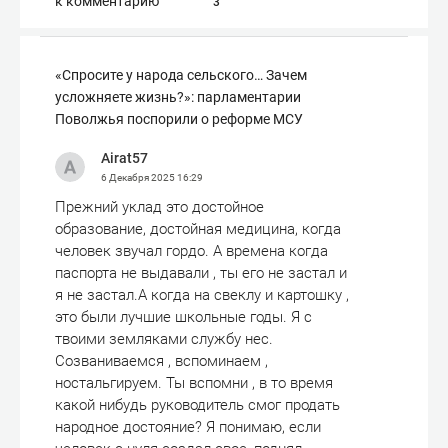
к комментарию
3
«Спросите у народа сельского… Зачем
усложняете жизнь?»: парламентарии
Поволжья поспорили о реформе МСУ
Airat57
6 Декабря 2025
16:29
Прежний уклад это достойное
образование, достойная медицина, когда
человек звучал гордо. А времена когда
паспорта не выдавали , ты его не застал и
я не застал.А когда на свеклу и картошку ,
это были лучшие школьные годы. Я с
твоими земляками службу нес.
Созваниваемся , вспоминаем ,
ностальгируем. Ты вспомни , в то время
какой нибудь руководитель смог продать
народное достояние? Я понимаю, если