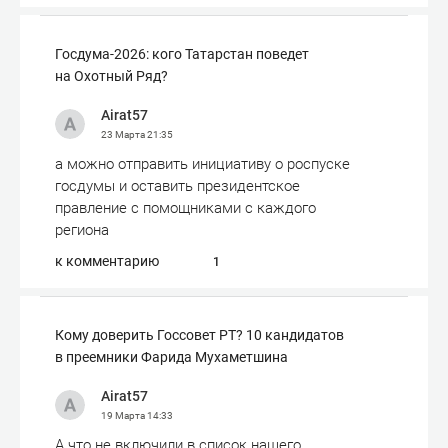
Госдума-2026: кого Татарстан поведет
на Охотный Ряд?
Airat57
23 Марта
21:35
а можно отправить инициативу о роспуске
госдумы и оставить президентское
правление с помощниками с каждого
региона
к комментарию
1
Кому доверить Госсовет РТ? 10 кандидатов
в преемники Фарида Мухаметшина
Airat57
19 Марта
14:33
А что не включили в список нашего