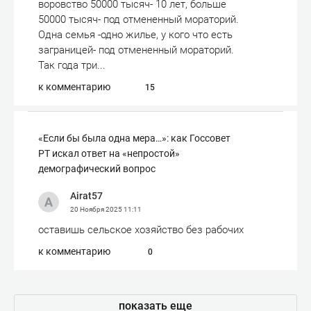
воровство 50000 тысяч- 10 лет, больше
50000 тысяч- под отмененный мораторий.
Одна семья -одно жилье, у кого что есть
заграницей- под отмененный мораторий.
Так года три...
к комментарию
15
«Если бы была одна мера…»: как Госсовет
РТ искал ответ на «непростой»
демографический вопрос
Airat57
20 Ноября 2025
11:11
оставишь сельское хозяйство без рабочих
к комментарию
0
показать еще