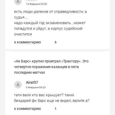
14 Февраля
05:50
есть люди далекие от справедливости, а
судья..,
надо каждый год экзаменовать , может
попадутся и уйдут, а корпус судейский
очистится
к комментарию
5
«Ак Барс» крупно проиграл «Трактору». Это
четвертое поражение казанцев в пяти
последних матчах
Airat57
5 Февраля
08:20
гати вали кто вас крышует? таких
бездарей фк барс еще не видел, валите а?
к комментарию
1