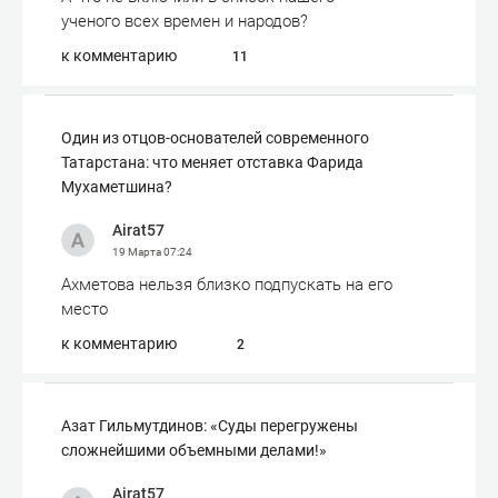
ученого всех времен и народов?
к комментарию
11
Один из отцов-основателей современного
Татарстана: что меняет отставка Фарида
Мухаметшина?
Airat57
19 Марта
07:24
Ахметова нельзя близко подпускать на его
место
к комментарию
2
Азат Гильмутдинов: «Суды перегружены
сложнейшими объемными делами!»
Airat57