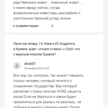
родственники живут... знакомые живут... ,
я имею ввиду сейчас, когда
всевозможные инвесторы разграбили и
уничтожили прежний уклад жизни
к комментарию
3
Пунктов теперь 19, Киев и ЕС бодрятся,
а Кремль ждет «очную ставку» с США: что
с мирным планом Трампа?
Airat57
25 Ноября 2025
07:52
Все под гос контроль, так может говорить
только человек, который печется о
сохранении государства. Вор который
разлагает страну изнутри ХУЖЕ нациста
хохла.Если не бороться и закон будет
применяться для разных по разному , не
добьемся ничего и внукам ничего будет