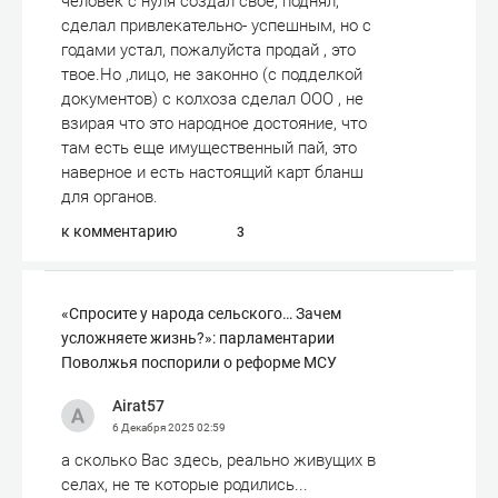
человек с нуля создал свое, поднял,
сделал привлекательно- успешным, но с
годами устал, пожалуйста продай , это
твое.Но ,лицо, не законно (с подделкой
документов) с колхоза сделал ООО , не
взирая что это народное достояние, что
там есть еще имущественный пай, это
наверное и есть настоящий карт бланш
для органов.
к комментарию
3
«Спросите у народа сельского… Зачем
усложняете жизнь?»: парламентарии
Поволжья поспорили о реформе МСУ
Airat57
6 Декабря 2025
02:59
а сколько Вас здесь, реально живущих в
селах, не те которые родились...