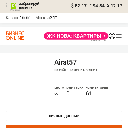
забронируй
$
82.17
€
94.84
¥
12.17
валюту
16.6°
21°
Казань
Москва
Airat57
на сайте 13 лет 6 месяцев
место
репутация
комментарии
∞
0
61
личные данные