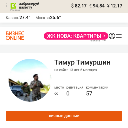
забронируй
$
82.17
€
94.84
¥
12.17
валюту
27.4°
25.6°
Казань
Москва
Тимур Тимуршин
на сайте 13 лет 6 месяцев
место
репутация
комментарии
∞
0
57
личные данные