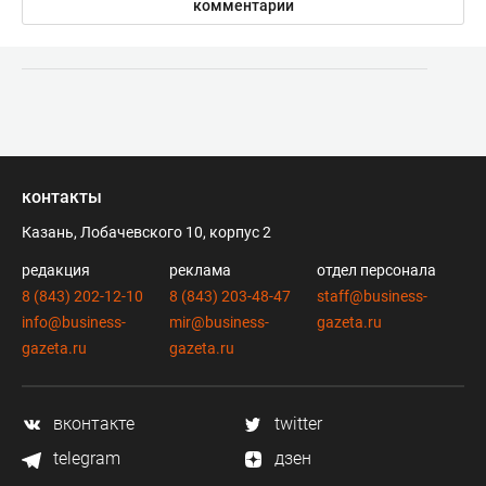
комментарии
контакты
Казань, Лобачевского 10, корпус 2
редакция
реклама
отдел персонала
8 (843) 202-12-10
8 (843) 203-48-47
staff@business-
info@business-
mir@business-
gazeta.ru
gazeta.ru
gazeta.ru
вконтакте
twitter
telegram
дзен