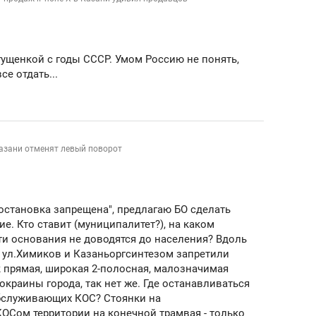
гущенкой с годы СССР. Умом Россию не понять,
е отдать...
Казани отменят левый поворот
"остановка запрещена", предлагаю БО сделать
е. Кто ставит (муниципалитет?), на каком
ти основания не доводятся до населения? Вдоль
 ул.Химиков и Казаньоргсинтезом запретили
к прямая, широкая 2-полосная, малозначимая
окраины города, так нет же. Где останавливаться
бслуживающих КОС? Стоянки на
ОСом территории на конечной трамвая - только