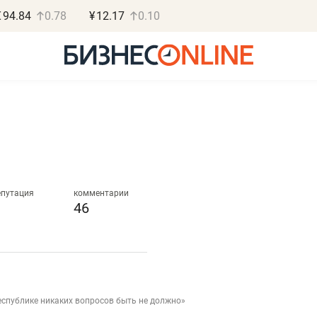
€
94.84
0.78
¥
12.17
0.10
Роман Ободец
Дарья С
«Готовые решения»
«Бросско
епутация
комментарии
46
«Мне лучше
«Мама говорил
не заработать вообще,
помогает отвл
чем потерять
от болезни, чу
репутацию»
себя живой»
еспублике никаких вопросов быть не должно»
Владелец отделочной фирмы
Наследница бизнеса по 