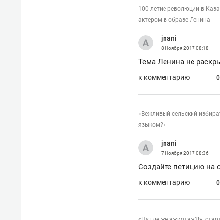
100-летие революции в Каз
актером в образе Ленина
jnani
8 Ноября 2017
08:18
Тема Ленина не раскры
к комментарию
0
«Вежливый сельский избират
языком?»
jnani
7 Ноября 2017
08:36
Создайте петицию на c
к комментарию
0
«Ну где же ажиотаж?!»: ста