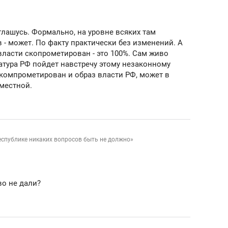
ов и
о трехкратном росте цен, дотошных
школьной формы о конт
клиентах и чудных запросах мастеров
налогах и развитии без 
оглашусь. Формально, на уровне всяких там
 - может. По факту практически без изменений. А
 власти скопрометирован - это 100%. Сам живо
атура РФ пойдет навстречу этому незаконному
скомпрометирован и образ власти РФ, может в
местной.
еспублике никаких вопросов быть не должно»
во не дали?
ндуем
Рекомендуем
мер до квартиры и Face
Опыт выживания в дик
сто ключа: какой будет
природе, работа
асность в ЖК «Нова»
с ментальным и физич