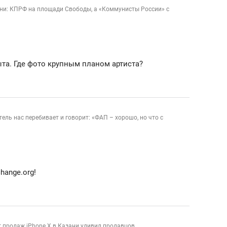
состоянием как основа
ани: КПРФ на площади Свободы, а «Коммунисты России» с
антихрупких команд
та. Где фото крупным планом артиста?
ель нас перебивает и говорит: «ФАП – хорошо, но что с
hange.org!
рт продаж iPhone X в Казани удивил продавцов