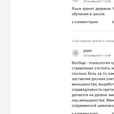
25 Октября 2017
14:00
Язык хранят деревни. 
обучения в школе.
к комментарию
0
«Сын пришел домой и спраши
jnani
25 Октября 2017
13:59
Вообще - психология п
стремление отстоять э
сколько боль за то, ка
заставляя русских учи
меньшинства, выработ
справедливости проти
делается на уровне эм
нац.меньшинства. Мину
современной цивилизац
к комментарию
0