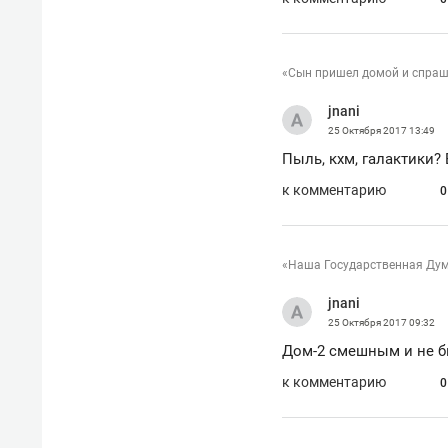
«Сын пришел домой и спраши
jnani
25 Октября 2017
13:49
Пыль, кхм, галактики?
к комментарию
0
«Наша Государственная Дума
jnani
25 Октября 2017
09:32
Дом-2 смешным и не б
к комментарию
0