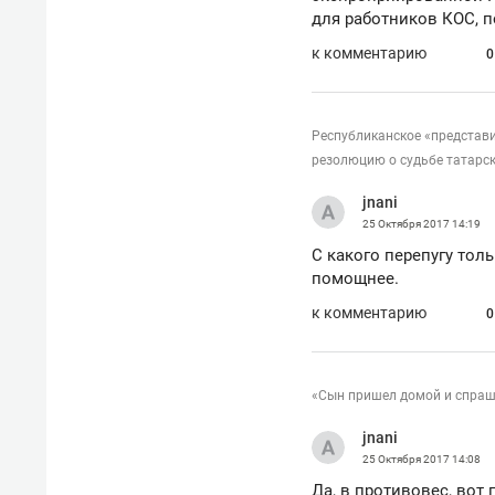
для работников КОС, п
к комментарию
0
Республиканское «представ
резолюцию о судьбе татарс
jnani
25 Октября 2017
14:19
С какого перепугу толь
помощнее.
к комментарию
0
«Сын пришел домой и спраши
jnani
25 Октября 2017
14:08
Да, в противовес, вот