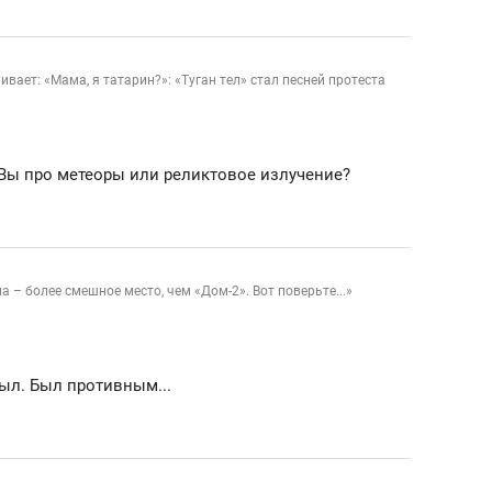
вает: «Мама, я татарин?»: «Туган тел» стал песней протеста
 Вы про метеоры или реликтовое излучение?
 – более смешное место, чем «Дом-2». Вот поверьте...»
ыл. Был противным...