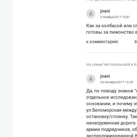
jnani
3 Ноября 2017
13:51
Как за колбасой или с
готовы за пижонство вс
к комментарию
0
На улице Чистопольской в 
jnani
26 Октября 2017
12:25
Да, по поводу знаков 
отдельное исследовани
основании, и почему э
ул.Беломорская между
остановку/стоянку. Та
ненагруженная дорога 
армии подрядчиков, о
экспроприированной К