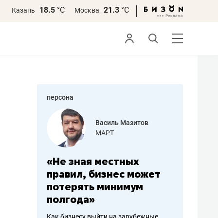
18.5
°С
21.3
°С
Казань
Москва
персона
еменова
Василь Мазитов
»
МАРТ
а: работа
«Не зная местных
«Мне лу
ечься
правил, бизнес может
не зара
вствовать
потерять минимум
чем пот
полгода»
репутац
пошиву
Как бизнесу выйти на зарубежные
Владелец от