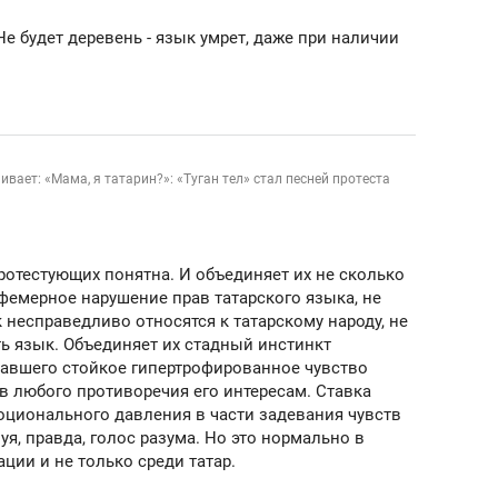
Не будет деревень - язык умрет, даже при наличии
вает: «Мама, я татарин?»: «Туган тел» стал песней протеста
ротестующих понятна. И объединяет их не сколько
фемерное нарушение прав татарского языка, не
к несправедливо относятся к татарскому народу, не
ть язык. Объединяет их стадный инстинкт
авшего стойкое гипертрофированное чувство
в любого противоречия его интересам. Ставка
оционального давления в части задевания чувств
я, правда, голос разума. Но это нормально в
ии и не только среди татар.