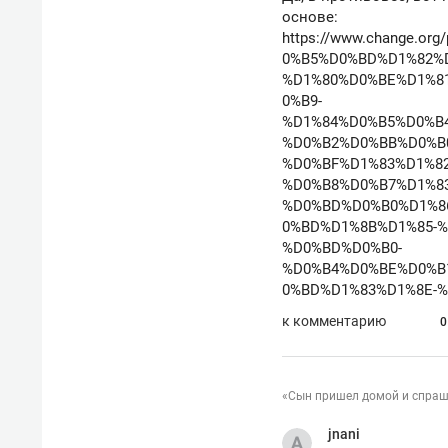
основе:
https://www.change.
0%B5%D0%BD%D1%82%D
%D1%80%D0%BE%D1%8
0%B9-
%D1%84%D0%B5%D0%B
%D0%B2%D0%BB%D0%B
%D0%BF%D1%83%D1%8
%D0%B8%D0%B7%D1%8
%D0%BD%D0%B0%D1%8
0%BD%D1%8B%D1%85-
%D0%BD%D0%B0-
%D0%B4%D0%BE%D0%B
0%BD%D1%83%D1%8E-
к комментарию
0
«Сын пришел домой и спраши
jnani