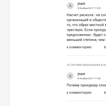
jnani
рынки, почему надо знать аксакал
чем интересен Оман?
8 Ноября 2017
11:25
Насчет раскола - не с
организаций и обществ
то, что образ местной
чувствую. Если прокур
предложению - будет 
меньшей степени, чем 
к комментарию
0
«К системе образования в р
jnani
8 Ноября 2017
11:06
Почему прокурору сло
Рекомендуем
Рекоме
к комментарию
Как ГК «МИР ГРУПП» и ВТБ
150 ка
0
создают оазис жилого
ID вме
комфорта под Казанью
безоп