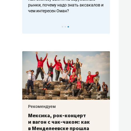
рафакте,
рынки, почему надо знать аксакалов и
о трехкратно
кредитов
чем интересен Оман?
клиентах и ч
Рекомендуем
Рекоме
ой
Мексика, рок-концерт
«Прор
и вагон с чак-чаком: как
30 ме
еским
в Менделеевске прошла
лечит