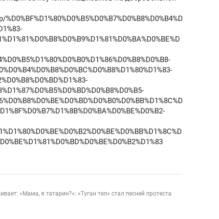
org/p/%D0%BF%D1%80%D0%B5%D0%B7%D0%B8%D0%B4%D
1%83-
1%D1%81%D0%B8%D0%B9%D1%81%D0%BA%D0%BE%D
4%D0%B5%D1%80%D0%B0%D1%86%D0%B8%D0%B8-
0%D0%B4%D0%B8%D0%BC%D0%B8%D1%80%D1%83-
2%D0%B8%D0%BD%D1%83-
3%D1%87%D0%B5%D0%BD%D0%B8%D0%B5-
6%D0%B8%D0%BE%D0%BD%D0%B0%D0%BB%D1%8C%D
%D1%8F%D0%B7%D1%8B%D0%BA%D0%BE%D0%B2-
1%D1%80%D0%BE%D0%B2%D0%BE%D0%BB%D1%8C%D
%D0%BE%D1%81%D0%BD%D0%BE%D0%B2%D1%83
вает: «Мама, я татарин?»: «Туган тел» стал песней протеста