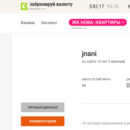
забронируй валюту
$
82.17
0.76
Казань
Закамье
jnani
на сайте 14 лет 9 месяцев
Василь Мазитов
МАРТ
место в рейтинге
р
∞
0
«Не зная местных
правил, бизнес может
личные данные
потерять минимум
полгода»
комментарии
«К системе образования в р
Как бизнесу выйти на зарубежные