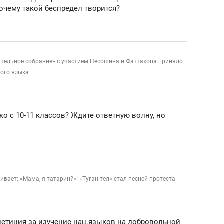
очему такой беспредел творится?
ительное собрание» с участием Песошина и Фаттахова приняло
кого языка
ко с 10-11 классов? Ждите ответную волну, но
вает: «Мама, я татарин?»: «Туган тел» стал песней протеста
 петиция за изучение нац.языков на добровольной