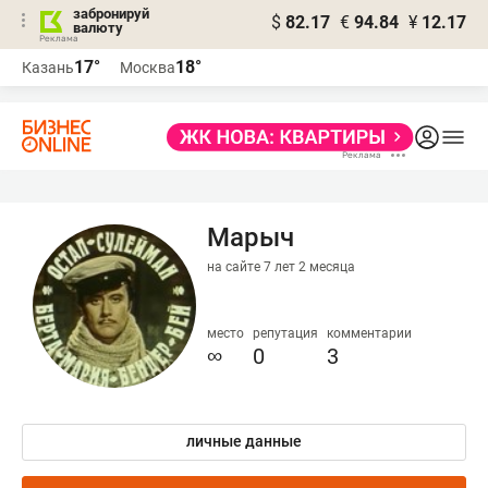
забронируй
$
82.17
€
94.84
¥
12.17
валюту
17°
18°
Казань
Москва
Марыч
на сайте 7 лет 2 месяца
место
репутация
комментарии
∞
0
3
личные данные