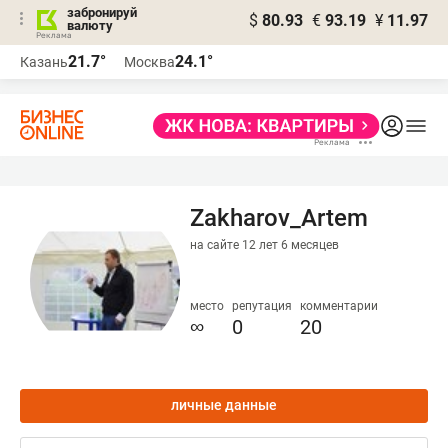
забронируй
$
80.93
€
93.19
¥
11.97
валюту
21.7°
24.1°
Казань
Москва
Zakharov_Artem
на сайте 12 лет 6 месяцев
место
репутация
комментарии
∞
0
20
личные данные