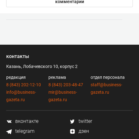
комментарии
контакты
Казань, Лобачевского 10, корпус 2
редакция
реклама
отдел персонала
8 (843) 202-12-10
8 (843) 203-48-47
staff@business-
info@business-
mir@business-
gazeta.ru
gazeta.ru
gazeta.ru
вконтакте
twitter
telegram
дзен