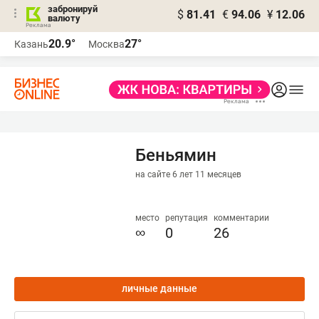
забронируй
$
81.41
€
94.06
¥
12.06
валюту
20.9°
27°
Казань
Москва
Беньямин
на сайте 6 лет 11 месяцев
место
репутация
комментарии
∞
0
26
личные данные