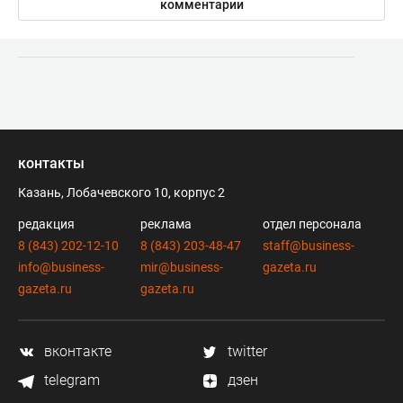
комментарии
контакты
Казань, Лобачевского 10, корпус 2
редакция
реклама
отдел персонала
8 (843) 202-12-10
8 (843) 203-48-47
staff@business-
info@business-
mir@business-
gazeta.ru
gazeta.ru
gazeta.ru
вконтакте
twitter
telegram
дзен