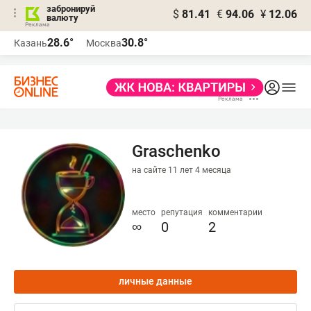
забронируй
$
81.41
€
94.06
¥
12.06
валюту
28.6°
30.8°
Казань
Москва
Graschenko
на сайте 11 лет 4 месяца
место
репутация
комментарии
∞
0
2
личные данные