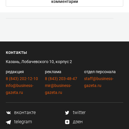
комментарии
контакты
Казань, Лобачевского 10, корпус 2
редакция
реклама
отдел персонала
8 (843) 202-12-10
8 (843) 203-48-47
staff@business-
info@business-
mir@business-
gazeta.ru
gazeta.ru
gazeta.ru
вконтакте
twitter
telegram
дзен