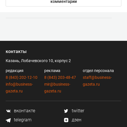
комментарии
контакты
Казань, Лобачевского 10, корпус 2
редакция
реклама
отдел персонала
8 (843) 202-12-10
8 (843) 203-48-47
staff@business-
info@business-
mir@business-
gazeta.ru
gazeta.ru
gazeta.ru
вконтакте
twitter
telegram
дзен