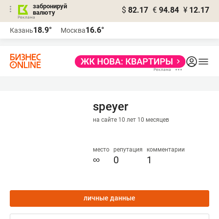
забронируй
$
82.17
€
94.84
¥
12.17
валюту
18.9°
16.6°
Казань
Москва
speyer
на сайте 10 лет 10 месяцев
место
репутация
комментарии
∞
0
1
личные данные