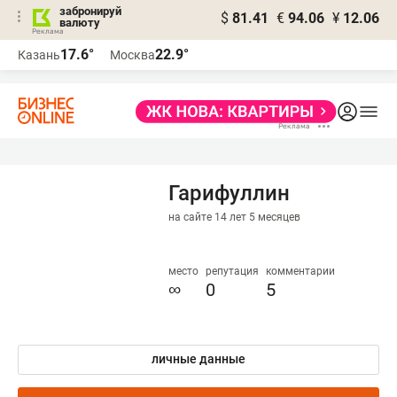
забронируй
$
81.41
€
94.06
¥
12.06
валюту
17.6°
22.9°
Казань
Москва
Гарифуллин
на сайте 14 лет 5 месяцев
место
репутация
комментарии
∞
0
5
личные данные