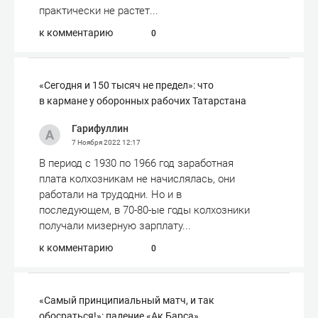
практически не растет...
к комментарию
0
«Сегодня и 150 тысяч не предел»: что
в кармане у оборонных рабочих Татарстана
Гарифуллин
7 Ноября 2022
12:17
В период с 1930 по 1966 год заработная
плата колхозникам не начислялась, они
работали на трудодни. Но и в
последующем, в 70-80-ые годы колхозники
получали мизерную зарплату...
к комментарию
0
«Самый принципиальный матч, и так
обосраться!»: падение «Ак Барса»