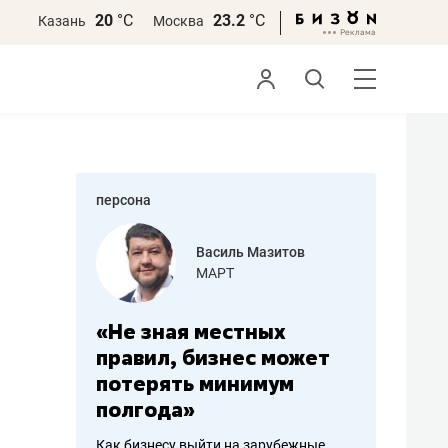
20
°С
23.2
°С
Казань
Москва
персона
Василь Мазитов
Роман Ободец
МАРТ
«Готовые решения»
зная местных
«Мне лучше
ил, бизнес может
не заработать вообще
рять минимум
чем потерять
ода»
репутацию»
несу выйти на зарубежные
Владелец отделочной фирмы