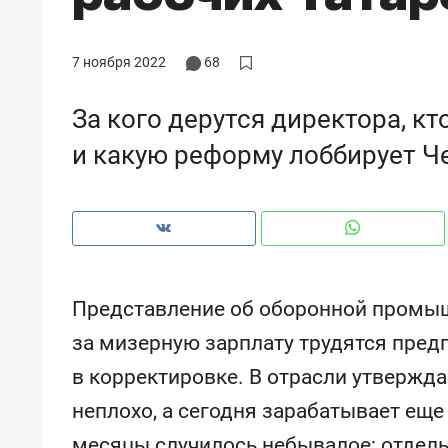
рынки, почему надо знать аксакалов и
о трехкратном рос
чем интересен Оман?
клиентах и чудных
7 ноября 2022
68
За кого дерутся директора, кт
и какую реформу лоббирует Ч
Представление об оборонной промышл
за мизерную зарплату трудятся пред
мендуем
Рекомендуем
в корректировке. В отрасли утверждаю
ГК «МИР ГРУПП» и ВТБ
150 камер до квартир
неплохо, а сегодня зарабатывает еще
ают оазис жилого
ID вместо ключа: как
орта под Казанью
безопасность в ЖК «Н
месяцы случилось небывалое: отдел