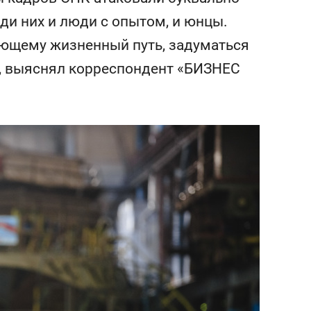
состоянием как основа
«Го
ди них и люди с опытом, и юнцы.
антихрупких команд
ающему жизненный путь, задуматься
и, выяснял корреспондент «БИЗНЕС