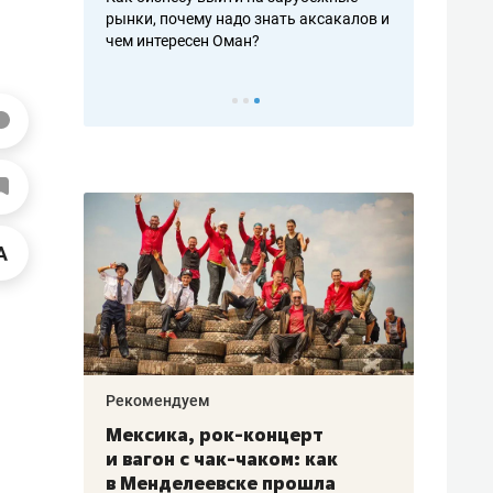
почему надо знать аксакалов и
о трехкратном росте цен, дотошных
ересен Оман?
клиентах и чудных запросах мастер
мендуем
Рекомендуем
сика, рок-концерт
«Прорывы случались
гон с чак-чаком: как
30 метров»: как «Во
енделеевске прошла
лечит подземные ар