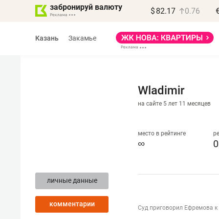
забронируй валюту
$
82.17
0.76
Казань
Закамье
Wladimir
на сайте 5 лет 11 месяцев
Василь Мазитов
МАРТ
место в рейтинге
р
∞
0
«Не зная местных
правил, бизнес может
личные данные
потерять минимум
полгода»
комментарии
Суд приговорил Ефремова к 
Как бизнесу выйти на зарубежные