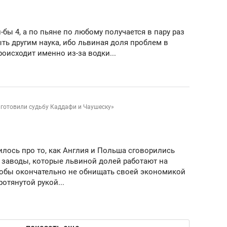
ов и
о трехкратном росте цен, дотошных
школьной формы о конт
клиентах и чудных запросах мастеров
налогах и развитии без 
-бы 4, а по пьяне по любому получается в пару раз
ть другим наука, ибо львиная доля проблем в
оисходит именно из-за водки...
 готовили судьбу Каддафи и Чаушеску»
илось про то, как Англия и Польша сговорились
 заводы, которые львиной долей работают на
тобы окончательно не обнищать своей экономикой
ротянутой рукой...
ндуем
Рекомендуем
мер до квартиры и Face
Опыт выживания в дик
сто ключа: какой будет
природе, работа
асность в ЖК «Нова»
с ментальным и физич