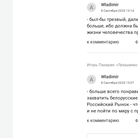
Wladimir
рынки, почему надо знать аксакал
чем интересен Оман?
8 Сентября 2020
13:14
- был-бы трезвый, дали
больше, ибо должна бы
жизни человечества пр
к комментарию
0
Игорь Панарин: «Лукашенко
Wladimir
8 Сентября 2020
13:07
- больше всего понрав
захватить белорусские
Российский Рынок - ч
и не пойти по миру с п
Рекомендуем
Рекоме
к комментарию
Как ГК «МИР ГРУПП» и ВТБ
150 ка
0
создают оазис жилого
ID вме
комфорта под Казанью
безоп