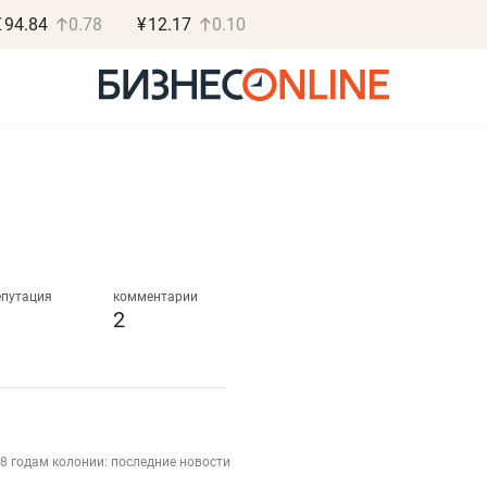
€
94.84
0.78
¥
12.17
0.10
Роман Ободец
Дарья С
«Готовые решения»
«Бросско
епутация
комментарии
2
«Мне лучше
«Мама говорил
не заработать вообще,
помогает отвл
чем потерять
от болезни, чу
репутацию»
себя живой»
8 годам колонии: последние новости
Владелец отделочной фирмы
Наследница бизнеса по 