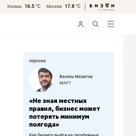
16.5
°С
17.8
°С
Казань
Москва
персона
еменова
Василь Мазитов
»
МАРТ
а: работа
«Не зная местных
«Мне лу
ечься
правил, бизнес может
не зара
вствовать
потерять минимум
чем пот
полгода»
репутац
пошиву
Как бизнесу выйти на зарубежные
Владелец от