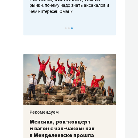
рафакте,
рынки, почему надо знать аксакалов и
о трехкратно
кредитов
чем интересен Оман?
клиентах и ч
Рекомендуем
Рекоме
ой
Мексика, рок-концерт
«Прор
и вагон с чак-чаком: как
30 ме
еским
в Менделеевске прошла
лечит