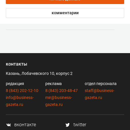
комментарии
контакты
Казань, Лобачевского 10, корпус 2
редакция
реклама
отдел персонала
8 (843) 202-12-10
8 (843) 203-48-47
staff@business-
info@business-
mir@business-
gazeta.ru
gazeta.ru
gazeta.ru
вконтакте
twitter