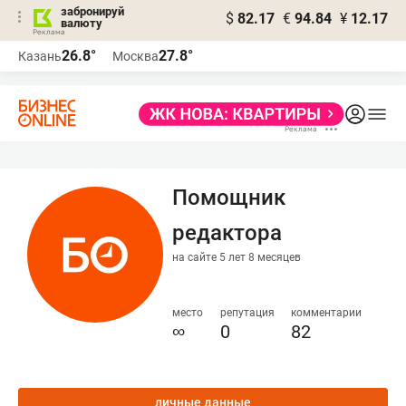
забронируй
$
82.17
€
94.84
¥
12.17
валюту
26.8°
27.8°
Казань
Москва
Помощник
редактора
на сайте 5 лет 8 месяцев
место
репутация
комментарии
∞
0
82
личные данные