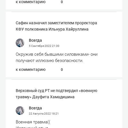
к комментарию
0
Сафин назначил заместителем проректора
КФУ полковника Ильнура Хайруллина
Всегда
5 Сентября 2022
21:30
Окружив себя бывшими силовиками- они
получают иллюзию безопасности.
к комментарию
0
Верховный суд РТ не подтвердил «военную
травму» Дауфита Хамадишина
Всегда
22 Августа 2022
18:21
Военная травма((