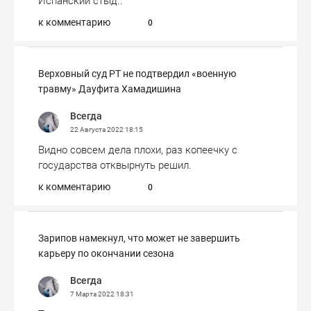
Испанский стыд..
к комментарию
0
Верховный суд РТ не подтвердил «военную
травму» Дауфита Хамадишина
Всегда
22 Августа 2022
18:15
Видно совсем дела плохи, раз копеечку с
государства отквырнуть решил.
к комментарию
0
Зарипов намекнул, что может не завершить
карьеру по окончании сезона
Всегда
7 Марта 2022
18:31