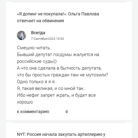
«Я допинг не покупала!»: Ольга Павлова
отвечает на обвинения
Всегда
7 Сентября 2022
10:52
Смешно читать..
Бывший депутат госдумы жалуется на
российские суды))
А что она сделала в бытность депутата,
что бы простых граждан там не мутозили?
Одно только я я я..
Я, такая великая, и со мной так..
Ибо нефиг запрет жрать, и будет все
хорошо.
к комментарию
0
NYT: Россия начала закупать артиллерию у