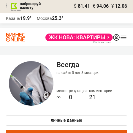
забронируй
$
81.41
€
94.06
¥
12.06
валюту
19.9°
25.3°
Казань
Москва
Всегда
на сайте 5 лет 8 месяцев
место
репутация
комментарии
∞
0
21
личные данные