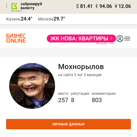
забронируй
$
81.41
€
94.06
¥
12.06
валюту
24.4°
29.7°
Казань
Москва
Мохнорылов
на сайте 5 лет 5 месяцев
место
репутация
комментарии
257
8
803
личные данные