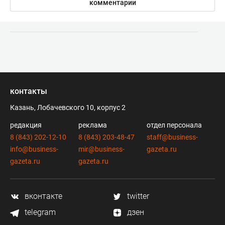
комментарии
контакты
Казань, Лобачевского 10, корпус 2
редакция
реклама
отдел персонала
8 (843) 202-12-10
8 (843) 203-48-47
staff@business-
info@business-
mir@business-
gazeta.ru
gazeta.ru
gazeta.ru
вконтакте
twitter
telegram
дзен