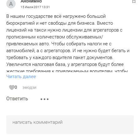
Анонимно
15 Июля 2017
13:31
В нашем государстве всё нагружено большой
бюрократией и нет свободы для бизнеса. Вместо
лицензий на такси нужно лицензии для агрегаторов с
прописанным количеством обслуживаемых/
привлекаемых авто. Чтобы собирать налоги не с
автомобилей, а с агрегаторов. И не нужно будет бегать и
требовать у каждого водителя пакет документов.
Увеличится налоговая база, у агрегаторов будут более
жесткие требования к привлекаемым водителям, чтобы
Читать далее
не зря платить за него лицензию.
Данный вариант лицензии схож на лицензии
0
эмодзи
компьютерного СОФТА по количеству рабочих мест/копий
Ответить
для программ(бухгалтерия, графика).