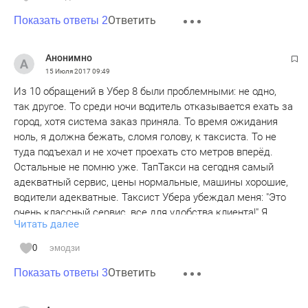
Ответить
Показать ответы 2
Анонимно
15 Июля 2017
09:49
Из 10 обращений в Убер 8 были проблемными: не одно,
так другое. То среди ночи водитель отказывается ехать за
город, хотя система заказ приняла. То время ожидания
ноль, я должна бежать, сломя голову, к таксиста. То не
туда подъехал и не хочет проехать сто метров вперёд.
Остальные не помню уже. ТапТакси на сегодня самый
адекватный сервис, цены нормальные, машины хорошие,
водители адекватные. Таксист Убера убеждал меня: "Это
очень классный сервис, все для удобства клиента!" Я
Читать далее
говорю: "Вот я - клиент. Мне неудобно!". Он: " Вы не
понимаете, он во всем мире отлично работает!" Я: "Так это
0
эмодзи
он ещё в России не работал!". Так и вышло!
Ответить
Показать ответы 3