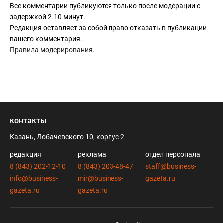
Все комментарии публикуются только после модерации с
задержкой 2-10 минут.
Редакция оставляет за собой право отказать в публикации
вашего комментария.
Правила модерирования
.
контакты
Казань, Лобачевского 10, корпус 2
редакция
реклама
отдел персонала
8 (843) 202-12-10
8 (843) 203-48-47
staff@business-
info@business-
mir@business-
gazeta.ru
gazeta.ru
gazeta.ru