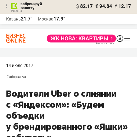
забронируй
$
82.17
€
94.84
¥
12.17
валюту
21.7°
17.9°
Казань
Москва
14 июля 2017
#
общество
Водители Uber о слиянии
с «Яндексом»: «Будем
объедки
у брендированного «Яшки»