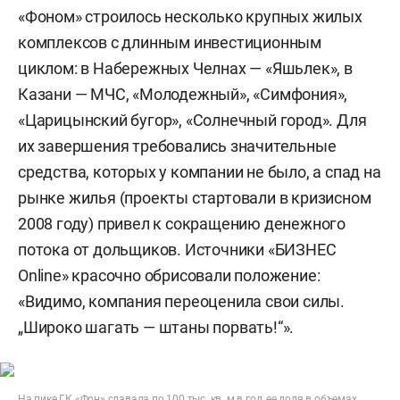
«Фоном» строилось несколько крупных жилых
комплексов с длинным инвестиционным
циклом: в Набережных Челнах — «Яшьлек», в
Казани — МЧС, «Молодежный», «Симфония»,
«Царицынский бугор», «Солнечный город». Для
их завершения требовались значительные
средства, которых у компании не было, а спад на
рынке жилья (проекты стартовали в кризисном
2008 году) привел к сокращению денежного
потока от дольщиков. Источники «БИЗНЕС
Online» красочно обрисовали положение:
«Видимо, компания переоценила свои силы.
„Широко шагать — штаны порвать!“».
На пике ГК «Фон» сдавала по 100 тыс. кв. м в год, ее доля в объемах