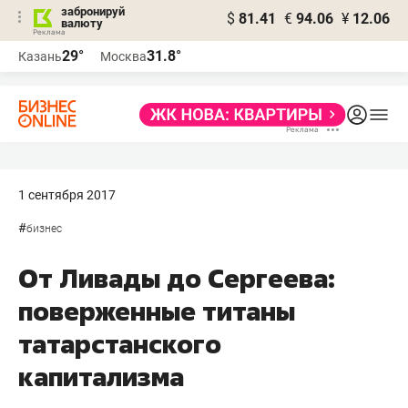
забронируй
$
81.41
€
94.06
¥
12.06
валюту
29°
31.8°
Казань
Москва
1 сентября 2017
#
бизнес
От Ливады до Сергеева:
поверженные титаны
татарстанского
капитализма