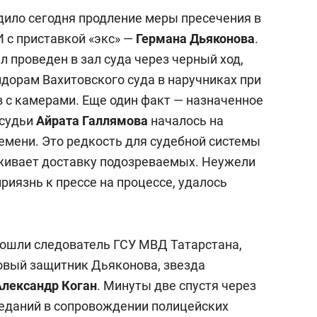
дило сегодня продление меры пресечения в
 с приставкой «экс» —
Германа Дьяконова
.
 проведен в зал суда через черный ход,
идорам Вахитовского суда в наручниках при
в с камерами. Еще один факт — назначенное
 судьи
Айрата Галлямова
началось на
емени. Это редкость для судебной системы
живает доставку подозреваемых. Неужели
иязнь к прессе на процессе, удалось
вошли следователь ГСУ МВД Татарстана,
овый защитник Дьяконова, звезда
Александр Коган
. Минуты две спустя через
еданий в сопровождении полицейских