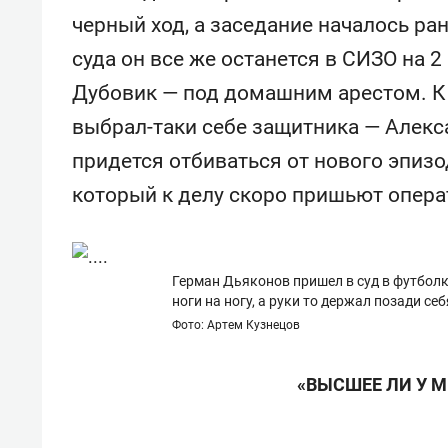
«Баркли» усиливает
фанат
черный ход, а заседание началось р
«Резиденцию ДАН»
суда он все же останется в СИЗО на 2
Дубовик — под домашним арестом. К
выбрал-таки себе защитника — Алекс
придется отбиваться от нового эпи
который к делу скоро пришьют опер
Герман Дьяконов пришел в суд в футболк
ноги на ногу, а руки то держал позади се
Фото: Артем Кузнецов
«ВЫСШЕЕ ЛИ У М