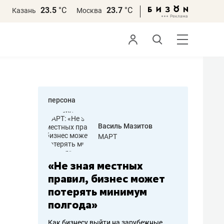
23.5
°С
23.7
°С
Казань
Москва
персона
еменова
Василь Мазитов
»
МАРТ
а: работа
«Не зная местных
«Мне лу
ечься
правил, бизнес может
не зара
вствовать
потерять минимум
чем пот
полгода»
репутац
пошиву
Как бизнесу выйти на зарубежные
Владелец от