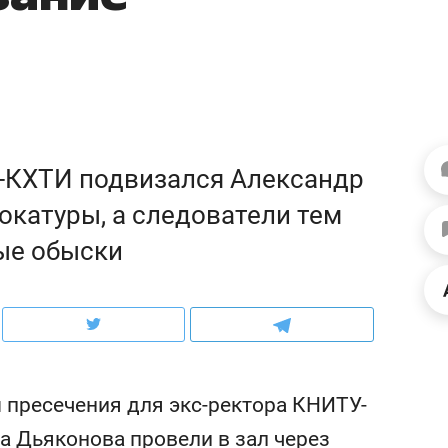
ов и
о трехкратном росте цен, дотошных
школьной формы о конт
клиентах и чудных запросах мастеров
налогах и развитии без 
-КХТИ подвизался Александр
окатуры, а следователи тем
ые обыски
ндуем
Рекомендуем
асия Иванова,
Психотерапевт «Форос
 пресечения для экс-ректора КНИТУ-
уми»: «Наша задача –
«Директорский невроз
а Дьяконова провели в зал через
местом встречи всех
когда человек не счита