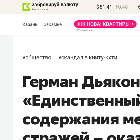
забронируй валюту
$
81.41
0.48
Казань
Закамье
общество
скандал в книту-кхти
#
#
Герман Дьякон
Василь Мазитов
МАРТ
«Единственны
«Не зная местных
правил, бизнес может
содержания м
потерять минимум
полгода»
стражей – ока
Как бизнесу выйти на зарубежные