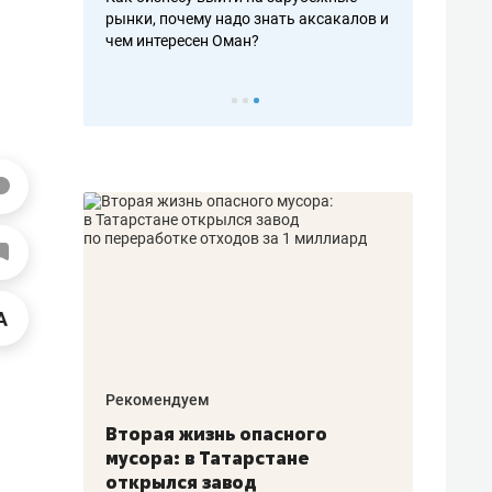
рафакте,
рынки, почему надо знать аксакалов и
о трехкратно
кредитов
чем интересен Оман?
клиентах и ч
Рекомендуем
Рекоме
а»:
Вторая жизнь опасного
Как Г
» –
мусора: в Татарстане
созда
ет
открылся завод
комфо