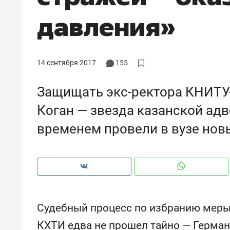
рынки, почему надо знать аксакал
давления»
чем интересен Оман?
14 сентября 2017
155
Защищать экс-ректора КНИТУ
Коган — звезда казанской адв
временем провели в вузе нов
Рекомендуем
Рекоме
Элитный уровень в деталях
Анаст
Судебный процесс по избранию меры
и бренд застройщика как
«Гукс
КХТИ едва не прошел тайно — Герман
гарант качества: как
стать 