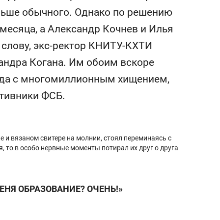
ов Азии»
свою сверхнагрузку
аньше обычного. Однако по решению
стрессом»
 месяца, а Александр Кочнев и Илья
 слову, экс-ректор КНИТУ-КХТИ
андра Когана. Им обоим вскоре
зода с многомиллионным хищением,
ативники ФСБ.
е и вязаном свитере на молнии, стоял переминаясь с
бя, то в особо нервные моменты потирал их друг о друга
ЕНЯ ОБРАЗОВАНИЕ? ОЧЕНЬ!»