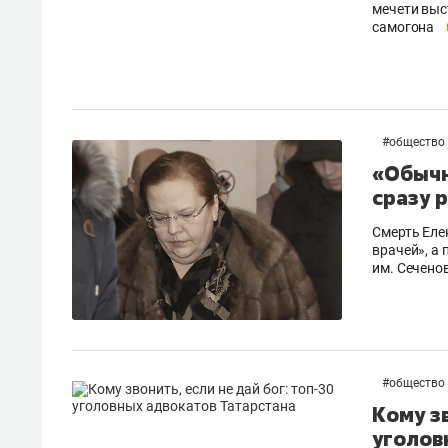
мечети выс
самогона
#
общество
«Обычн
сразу 
Смерть Еле
врачей», а
им. Сечено
#
общество
Кому з
уголов