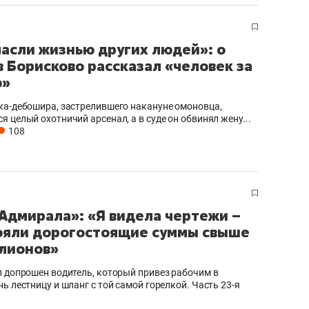
рынки, почему надо зна
чем интересен Оман?
пасли жизнью других людей»: о
в Борисково рассказал «человек за
ю»
ка-дебошира, застрелившего накануне омоновца,
 целый охотничий арсенал, а в суде он обвинял жену...
108
Адмирала»: «Я видела чертежи –
ояли дорогостоящие суммы свыше
лионов»
ндуем
Рекомендуем
выживания в дикой
Мексика, рок-концерт
л допрошен водитель, который привез рабочим в
ь лестницу и шланг с той самой горелкой. Часть 23-я
де, работа
и вагон с чак-чаком: ка
тальным и физическим
в Менделеевске прошл