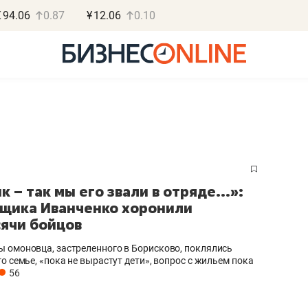
€
94.06
0.87
¥
12.06
0.10
Василь М
 – так мы его звали в отряде...»:
МАРТ
щика Иванченко хоронили
ячи бойцов
«Не зная мест
правил, бизнес
 омоновца, застреленного в Борисково, поклялись
потерять мини
о семье, «пока не вырастут дети», вопрос с жильем пока
56
полгода»
Как бизнесу выйти на з