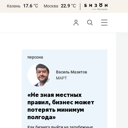
17.6
°С
22.9
°С
Казань
Москва
персона
азитов
Роман Ободец
«Готовые решения»
ных
«Мне лучше
«Мама г
 может
не заработать вообще,
помогае
мум
чем потерять
от болез
репутацию»
себя жи
арубежные
Владелец отделочной фирмы
Наследница б