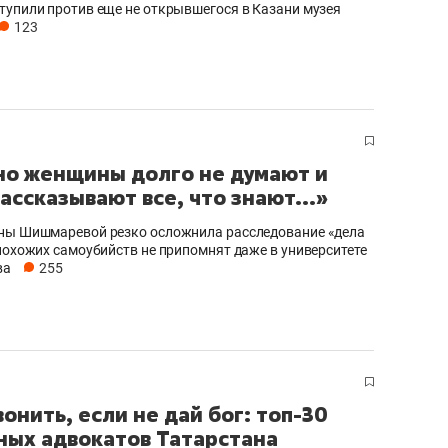
тупили против еще не открывшегося в Казани музея
123
о женщины долго не думают и
рассказывают все, что знают...»
ны Шишмаревой резко осложнила расследование «дела
 похожих самоубийств не припомнят даже в университете
ва
255
вонить, если не дай бог: топ-30
ных адвокатов Татарстана