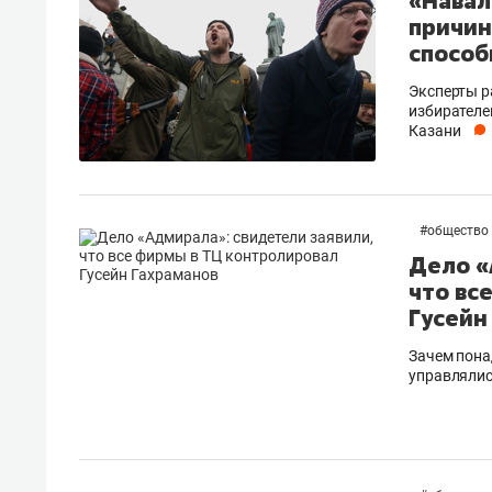
«Навал
причин
способ
Эксперты р
избирателе
Казани
#
общество
Дело «
что вс
Гусейн
Зачем пона
управлялис