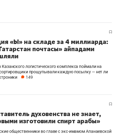
ия «Ы» на складе за 4 миллиарда:
«Татарстан почтасы» айпадами
шляли
 Казанского логистического комплекса поймали на
 сортировщики прощупывали каждую посылку — нет ли
ктроники
149
тавитель духовенства не знает,
рвыми изготовили спирт арабы»
кие общественники во главе с экс-имамом Апанаевской