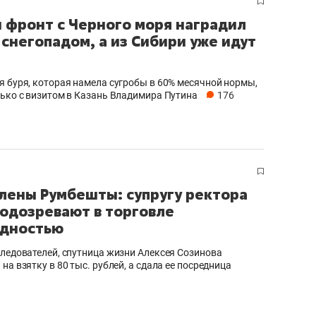
 фронт с Черного моря наградил
 снегопадом, а из Сибири уже идут
а
я буря, которая намела сугробы в 60% месячной нормы,
лько с визитом в Казань Владимира Путина
176
лены Румбешты: супругу ректора
одозревают в торговле
идностью
следователей, спутница жизни Алексея Созинова
на взятку в 80 тыс. рублей, а сдала ее посредница