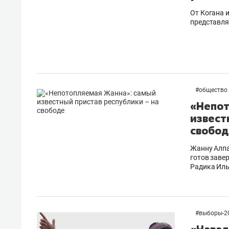
От Когана 
представля
#
общество
«Непот
извест
свобод
Жанну Алпа
готов заве
Радика Ил
#
выборы-2