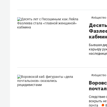
состо
антих
#
общество
Десять
Фазлее
кабми
Бывшая ди
карьеру ру
наследнице
#
общество
Воровс
почтал
Следствие 
вскрыть не
почта