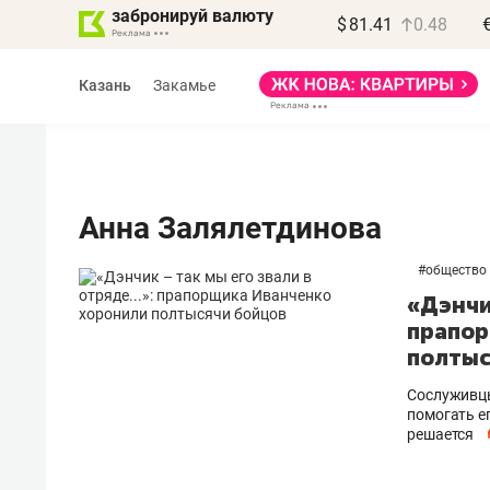
забронируй валюту
$
81.41
0.48
Казань
Закамье
Анна Залялетдинова
#
общество
«Дэнчик
прапор
полтыс
Сослуживцы
помогать ег
решается