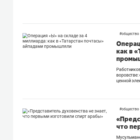
#
общество
Операц
как в 
промы
Работников
воровстве:
ценной эле
#
общество
«Предс
что пе
Мусульманс