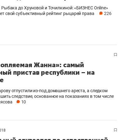
и Рыбака до Хруновой и Точилкиной: «БИЗНЕС Online»
ет свой субъективный рейтинг рыцарей права
226
опляемая Жанна»: самый
ный пристав республики – на
е
рову отпустили из-под домашнего ареста, а следком
ршить следствие, основанное на показаниях в том числе
ьясова
10
018