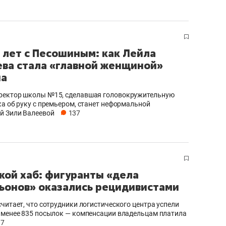
янием как основа
«Гонка Героев»
рупких команд
 лет с Песошиным: как Лейла
ва стала «главной женщиной»
на
ректор школы №15, сделавшая головокружительную
ка об руку с премьером, станет неформальной
й Зили Валеевой
137
кой хаб: фигуранты «дела
ьонов» оказались рецидивистами
считает, что сотрудники логистического центра успели
 менее 835 посылок — компенсации владельцам платила
87