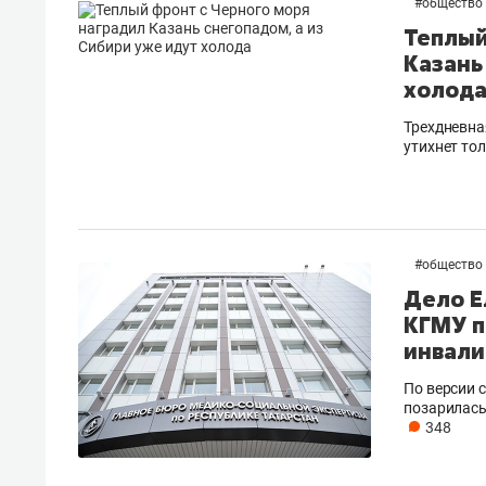
#
общество
Теплый
Казань
холод
Трехдневна
утихнет то
#
общество
Дело Е
КГМУ п
инвал
По версии 
позарилась 
348