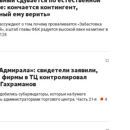
ьный сдувается по естественной
е: кончается контингент,
ный ему верить»
ассуждают о том, почему проваливается «Забастовка
й», а штаб главы ФБК радуется высокой явке на митинг в
128
Адмирала»: свидетели заявили,
е фирмы в ТЦ контролировал
 Гахраманов
добились субарендаторы, которые на бумаге
ь администраторами торгового центра. Часть 21-я
4