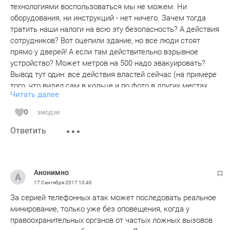
технологиями воспользоваться мы не можем. Ни
оборудования, ни инструкций - нет ничего. Зачем тогда
тратить наши налоги на всю эту безопасность? А действия
сотрудников? Вот оцепили здание, но все люди стоят
прямо у дверей! А если там действительно взрывное
устройство? Может метров на 500 надо эвакуировать?
Вывод тут один: все действия властей сейчас (на примере
того, что видел сам в кольце и по фото в других местах
Читать далее
Казани) напоминают "попытку неуклюжего сотрудника
голыми руками поймать пятнашку в аэропорту". Поверьте,
0
эмодзи
на деле пользы от этого ноль!
Ответить
Анонимно
17 Сентября 2017
10:40
За серией телефонных атак может последовать реальное
минирование, только уже без оповещения, когда у
правоохранительных органов от частых ложных вызовов