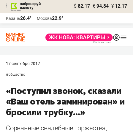
забронируй
$
82.17
€
94.84
¥
12.17
валюту
26.4°
22.9°
Казань
Москва
17 сентября 2017
#
общество
«Поступил звонок, сказали
«Ваш отель заминирован» и
бросили трубку...»
Сорванные свадебные торжества,