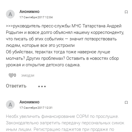
Анонимно
17 Сентября 2017
12:04
>>>руководитель пресс-службы МЧС Татарстана Андрей
Родыгин и вовсе долго объяснял нашему корреспонденту,
что писать об этих событиях — значит потворствовать
людям, которые все это устроили
Об убийствах, терактах тогда тоже наверное лучше
молчать? Других проблемах? Оставить в новостях сбор
урожая и открытие детского садика.
0
эмодзи
Ответить
Анонимно
17 Сентября 2017
12:31
Необх увеличить финансирование СОРМ по прослушке.
Законодательно запретить передачу персональных симок
иным лицам. Регистрацию гаджетов при продаже по