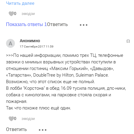
Читать далее
президента РТ? Это же вызов гражданам, несколько ТЦ
за сутки - кошмар! А впереди что? Это же не просто
0
эмодзи
хулиганство - это же попытка дестабилизации! А если это
Ответить
националисты? Надо копать, землю рыть, делом
Показать ответы 1
подтверждать, что регион лидер Поволжья
Анонимно
17 Сентября 2017
11:59
>>>По нашей информации, помимо трех ТЦ, телефонные
звонки о мнимых взрывных устройствах поступили в
отношении гостиниц «Максим Горький», «Давыдов»,
«Татарстан», DoubleTree by Hilton, Suleiman Palace.
Возможно, что этот список еще не полный.
В лобби "Корстона" в обед 16.09 тусила полиция, дпс-ники,
собака с кинологами, на парковке стояла скорая и
пожарная.
Так что похоже плюс ещё один.
0
эмодзи
Ответить