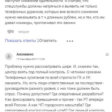
наступит снижение бдительности. Я считаю, что
спецслужбы должны напрячься и выявить не только
телефонных дурачков, которых вне всякого сомнения
нужно наказывать в т ч длинным рублем, но и тех, кто им
давал команды, проплачивал эти звонки.
0
эмодзи
Ответить
Показать ответы 1
Анонимно
17 Сентября 2017
11:26
Проблему нужно рассматривать шире. И, скажем так,
центру взять под полный контроль. С четкими сроками.
Телефонных хулиганов по всей строгости ГК и УК
наказать. Но, есть люди ответственные за последствия -
руководители разного уровня, с них тоже должен быть
спрос. Почему допустили? Где оперативные разработки?
Как фиксировать превышения и прочее - так РТ впереди
всей России. А как ЧП городского масштаба? Где
оперативный круглосуточный штаб? Где личный контроль