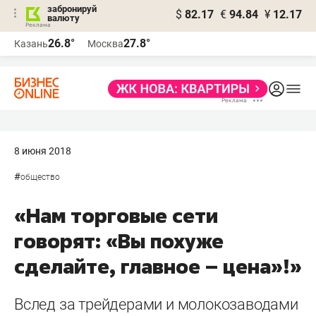
забронируй
$
82.17
€
94.84
¥
12.17
валюту
26.8°
27.8°
Казань
Москва
8 июня 2018
#
общество
«Нам торговые сети
говорят: «Вы похуже
сделайте, главное – цена»!»
Вслед за трейдерами и молокозаводами