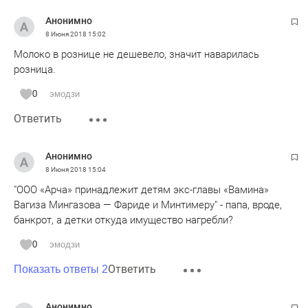
Анонимно
8 Июня 2018
15:02
Молоко в рознице не дешевело, значит наварилась
розница.
0
эмодзи
Ответить
Анонимно
8 Июня 2018
15:04
"ООО «Арча» принадлежит детям экс-главы «Вамина»
Вагиза Мингазова — Фариде и Минтимеру" - папа, вроде,
банкрот, а детки откуда имущество нагребли?
0
эмодзи
Ответить
Показать ответы 2
Анонимно