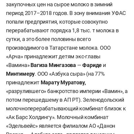
закупочных цен на сырое молоко в зимний
период 2017–2018 годов. В зону внимания УФАС
попали предприятия, которые совокупно
перерабатывают порядка 1,8 тыс. т молока в
сутки, а это более половины всего
производимого в Татарстане молока. ООО
«Арча» принадлежит детям экс-главы
«Вамина»
Вагиза Мингазова
—
Фариде
и
Минтимеру
. ООО «Азбука сыра» (на 77%
принадлежит
Марату Муратов
у,
«разрулившего» банкротство империи «Вамин», а
потом перешедшему в АП РТ). Зеленодольский
молочноперерабатывающий комбинат близок к
«Ак Барс Холдингу». Молочный комбинат
«Эдельвейс» является филиалом АО «Данон