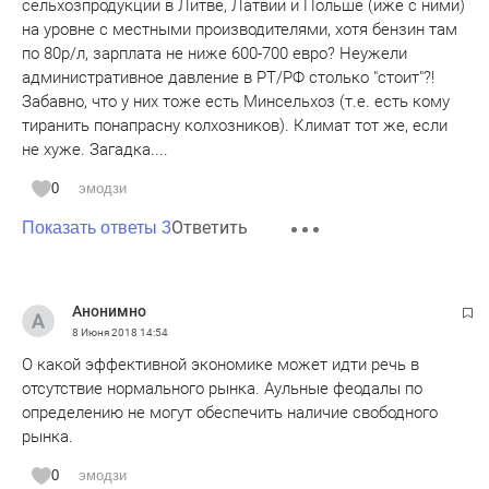
сельхозпродукции в Литве, Латвии и Польше (иже с ними)
на уровне с местными производителями, хотя бензин там
по 80р/л, зарплата не ниже 600-700 евро? Неужели
административное давление в РТ/РФ столько "стоит"?!
Забавно, что у них тоже есть Минсельхоз (т.е. есть кому
тиранить понапрасну колхозников). Климат тот же, если
не хуже. Загадка....
0
эмодзи
Ответить
Показать ответы 3
Анонимно
8 Июня 2018
14:54
О какой эффективной экономике может идти речь в
отсутствие нормального рынка. Аульные феодалы по
определению не могут обеспечить наличие свободного
рынка.
0
эмодзи