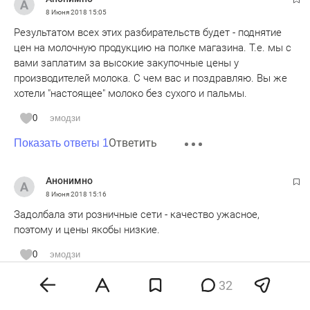
8 Июня 2018
15:05
Результатом всех этих разбирательств будет - поднятие
цен на молочную продукцию на полке магазина. Т.е. мы с
вами заплатим за высокие закупочные цены у
производителей молока. С чем вас и поздравляю. Вы же
хотели "настоящее" молоко без сухого и пальмы.
0
эмодзи
Ответить
Показать ответы 1
Анонимно
8 Июня 2018
15:16
Задолбала эти розничные сети - качество ужасное,
поэтому и цены якобы низкие.
0
эмодзи
Ответить
Показать ответы 1
32