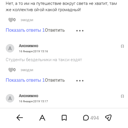
Нет, а то им на путешествие вокруг света не хватит, там
же коллектив ой-ой какой громадный!
0
эмодзи
Ответить
Показать ответы 1
Анонимно
16 Января 2019
15:16
Студенты бездельники на такси ездят
0
эмодзи
Ответить
Показать ответы 1
Анонимно
16 Января 2019
15:17
А куда делись студенты на дорогих иномарках?
494
0
эмодзи