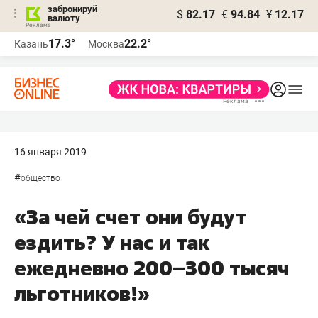
забронируй
$
82.17
€
94.84
¥
12.17
валюту
17.3°
22.2°
Казань
Москва
16 января 2019
#
общество
«За чей счет они будут
ездить? У нас и так
ежедневно 200–300 тысяч
льготников!»