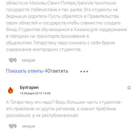
области,из Москвы,Санкт-Питера,Уренгоя,Чукотки,из
государств Узбекистана и так далее.Эти студенты не
бедные,их родители.Пусть обратятся в Правительства
своих областей и государств,чтобы совместно создать
Фонд Студентов обучающихся в Казани,для поддержания
в поездках на транспорте,проживание в
общежитиях.Татарстану надо снимать с себя бремя
содержания иногородних студентов.
0
эмодзи
Ответить
Показать ответы 4
Булгарин
16 Января 2019
14:49
А Татарстану это надо? Ведь большая часть студентов -
это приезжие их других регионов, а значит проблема
российская, а не республиканская.
0
эмодзи