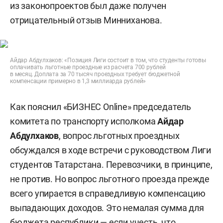
из законопроектов был даже получен
отрицательный отзыв Минниханова.
Айдар Абдулхаков: «Позиция Лиги состоит в том, что студенты готовы
оплачивать льготные проездные из расчета 700 рублей
в месяц. Доплата за 70 тысяч проездных требует бюджетной
компенсации примерно в 1,3 миллиарда рублей»
Как пояснил «БИЗНЕС Online» председатель
комитета по транспорту исполкома
Айдар
Абдулхаков
, вопрос льготных проездных
обсуждался в ходе встречи с руководством Лиги
студентов Татарстана. Перевозчики, в принципе,
не против. Но вопрос льготного проезда прежде
всего упирается в справедливую компенсацию
выпадающих доходов. Это немалая сумма для
бюджета республики — если учесть, что