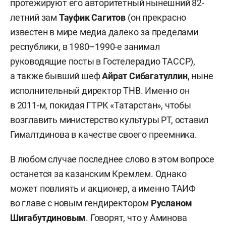
протежируют его авторитетный нынешний 82-
летний зам
Тауфик Сагитов
(он прекрасно
известен в мире медиа далеко за пределами
республики, в 1980–1990-е занимал
руководящие посты в Гостелерадио ТАССР),
а также бывший шеф
Айрат Сибагатуллин
, ныне
исполнительный директор ТНВ. Именно он
в 2011-м, покидая ГТРК «Татарстан», чтобы
возглавить министерство культуры РТ, оставил
Гималтдинова в качестве своего преемника.
В любом случае последнее слово в этом вопросе
останется за казанским Кремлем. Однако
может повлиять и акционер, а именно ТАИФ
во главе с новым гендиректором
Русланом
Шигабутдиновым
. Говорят, что у Аминова