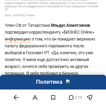
корреспонденту «БИЗНЕС Online» информацию о том, что он покидает
верхнюю палату федерального парламента после выборов в Госсовет
РТ
Фото: «БИЗНЕС Online»
Член СФ от Татарстана
Ильдус Ахметзянов
подтвердил корреспонденту «БИЗНЕС Online»
информацию
о том, что он покидает верхнюю
палату федерального парламента после
выборов в Госсовет РТ. «Да, конечно, это уже
понятно. У меня еще достаточно активный
возраст, хочется себя проверить на других
поприщах. Я себя пробовал в бизнесе,
муниципалитете (руководил Чистопольским
Политика
районом). Теперь считаю, что были неплохие
пять лет в Совете Федерации. Я благодарен
279
Рустаму Нургалиевичу, Фариду Хайрулловичу