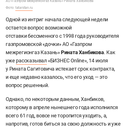
АО «Газпром межрегионгаз Казань» Рината Ханбикова
Фото:
tatarstan.ru
Одной из интриг начала следующей недели
остается вопрос возможной
отставки бессменного с 1998 года руководителя
газпромовской «дочки» АО «Газпром
межрегионгаз Казань»
Рината Ханбикова
. Как
уже
рассказывал
«БИЗНЕС Online», 14 июля
у Рината Сагитовича истекает срок контракта,
и еще недавно казалось, что его уход — это
вопрос решенный.
Однако, по некоторым данным, Ханбиков,
которому в апреле нынешнего года исполнился
всего 61 год, вовсе не торопится уходить, а,
напротив, готов биться за свою должность и уже