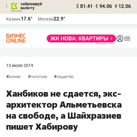
забронируй
$
81.41
€
94.06
¥
12.06
валюту
17.6°
22.9°
Казань
Москва
13 июля 2019
#
#
#
бизнес
политика
общество
Ханбиков не сдается, экс-
архитектор Альметьевска
на свободе, а Шайхразиев
пишет Хабирову