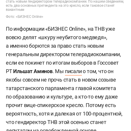
стать новым гендиректором телерадиокомпании. По нашим сведениям,
есть два основных претендента на это кресло, если таковое станет
вакантным
Фото: «БИЗНЕС Online»
По информации «БИЗНЕС Online», на ТНВ уже
вовсю делят «шкуру неубитого медведя»,
а именно борются за право стать новым
генеральным директором телерадиокомпании,
если ее покинет по итогам выборов в Госсовет
РТ
Ильшат Аминов
. Мы
писали
о том, что он
якобы совсем не прочь стать в новом созыве
татарстанского парламента главой комитета
по образованию и культуре, а кто-то ему даже
прочит вице-спикерское кресло. Потому есть
вероятность, хотя и далекая от 100-процентной,
что гендиректор ТНВ этой осенью станет
депутатом на освобожденной основе.