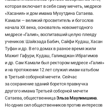
которая включает в себя саму мечеть, медресе
«Хасания» и дом имама Мухутдина Сатаева.
Камали — великий просветитель и богослов
начала ХХ века, основатель новометодного
медресе «Галия», воспитавший целую плеяду
учеников: Шайхзада Бабич, Сайфи Кудаш, Хасан
Туфан и др. В его домах в разное время жили
Мажит Гафури, Кудаш, Галимджан Ибрагимов
и др. Сам Камали был ректором медресе «Галия»
и на протяжении 12 лет служил имам-хатыбом
в Третьей соборной мечети. Сейчас
за сохранение зданий борется правнучка
другого имама Третьей соборной мечети
Сатаева, общественница
Эльза Маулимшина
.
Но одних сил общественников против интересов