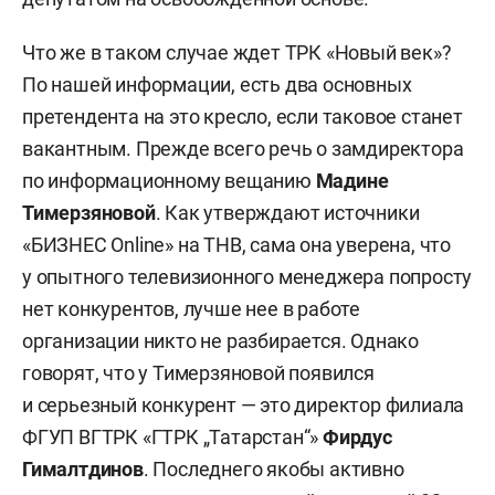
Что же в таком случае ждет ТРК «Новый век»?
По нашей информации, есть два основных
претендента на это кресло, если таковое станет
вакантным. Прежде всего речь о замдиректора
по информационному вещанию
Мадине
Тимерзяновой
. Как утверждают источники
«БИЗНЕС Online» на ТНВ, сама она уверена, что
у опытного телевизионного менеджера попросту
нет конкурентов, лучше нее в работе
организации никто не разбирается. Однако
говорят, что у Тимерзяновой появился
и серьезный конкурент — это директор филиала
ФГУП ВГТРК «ГТРК „Татарстан“»
Фирдус
Гималтдинов
. Последнего якобы активно