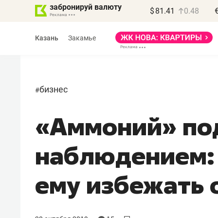
забронируй валюту
$
81.41
0.48
Казань
Закамье
бизнес
#
«Аммоний» по
Василь Мазитов
МАРТ
наблюдением: 
«Не зная местных
правил, бизнес может
ему избежать 
потерять минимум
полгода»
Как бизнесу выйти на зарубежные