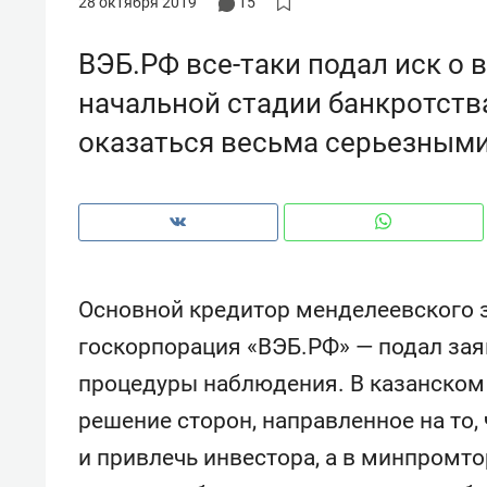
28 октября 2019
15
рынки, почему надо знать аксакал
чем интересен Оман?
ВЭБ.РФ все-таки подал иск о 
начальной стадии банкротств
оказаться весьма серьезным
Основной кредитор менделеевского 
госкорпорация «ВЭБ.РФ» — подал зая
процедуры наблюдения. В казанском 
Рекомендуем
Рекоме
решение сторон, направленное на то,
Как ГК «МИР ГРУПП» и ВТБ
150 ка
создают оазис жилого
ID вме
и привлечь инвестора, а в минпромто
комфорта под Казанью
безоп