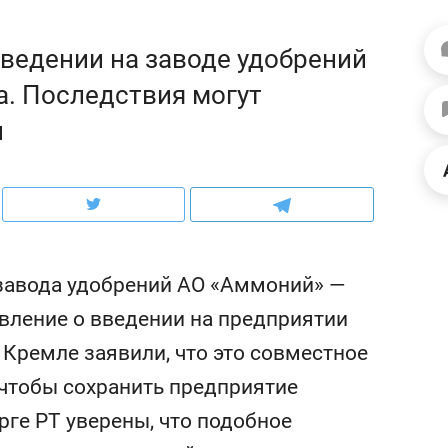
ов и
о трехкратном росте цен, дотошных
школьной формы о конт
клиентах и чудных запросах мастеров
налогах и развитии без 
введении на заводе удобрений
а. Последствия могут
и
завода удобрений АО «Аммоний» —
вление о введении на предприятии
Кремле заявили, что это совместное
ндуем
Рекомендуем
 чтобы сохранить предприятие
мер до квартиры и Face
Опыт выживания в дик
сто ключа: какой будет
природе, работа
рге РТ уверены, что подобное
асность в ЖК «Нова»
с ментальным и физич