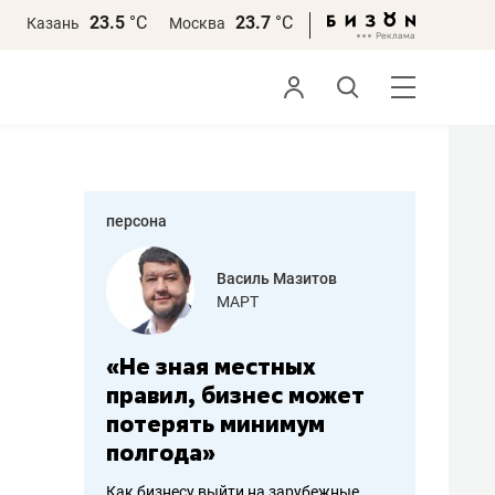
23.5
°С
23.7
°С
Казань
Москва
персона
еменова
Василь Мазитов
»
МАРТ
а: работа
«Не зная местных
«Мне лу
ечься
правил, бизнес может
не зара
вствовать
потерять минимум
чем пот
полгода»
репутац
пошиву
Как бизнесу выйти на зарубежные
Владелец от