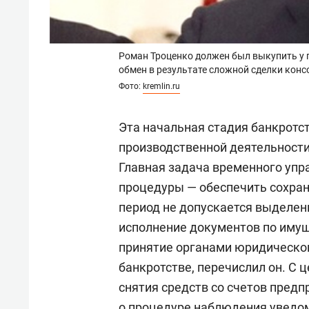
Роман Троценко должен был выкупить у го
обмен в результате сложной сделки кон
Фото:
kremlin.ru
Эта начальная стадия банкрот
производственной деятельности
Главная задача временного упр
процедуры — обеспечить сохра
период не допускается выделен
исполнение документов по иму
принятие органами юридическо
банкротстве, перечислил он. С
снятия средств со счетов предп
о процедуре наблюдения уведо