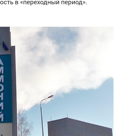
ость в «переходный период».
состоянием как основа
антихрупких команд