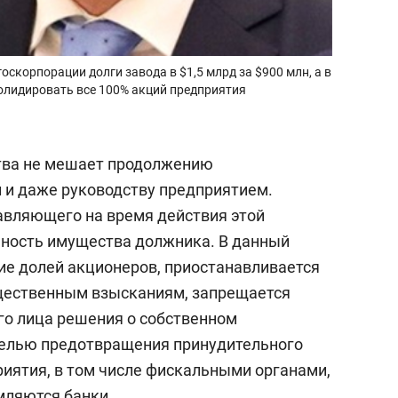
скорпорации долги завода в $1,5 млрд за $900 млн, а в
солидировать все 100% акций предприятия
ства не мешает продолжению
 и даже руководству предприятием.
авляющего на время действия этой
нность имущества должника. В данный
ие долей акционеров, приостанавливается
щественным взысканиям, запрещается
го лица решения о собственном
 целью предотвращения принудительного
риятия, в том числе фискальными органами,
мляются банки.