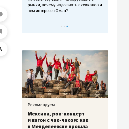
рафакте,
рынки, почему надо знать аксакалов и
о трехкратно
кредитов
чем интересен Оман?
клиентах и ч
Рекомендуем
Рекоме
ой
Мексика, рок-концерт
«Прор
и вагон с чак-чаком: как
30 ме
еским
в Менделеевске прошла
лечит