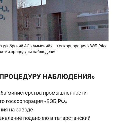
да удобрений АО «Аммоний» — госкорпорация «ВЭБ.РФ»
риятии процедуры наблюдения
 ПРОЦЕДУРУ НАБЛЮДЕНИЯ»
жба министерства промышленности
что госкорпорация «ВЭБ.РФ»
ия на заводе
явление подано ею в татарстанский