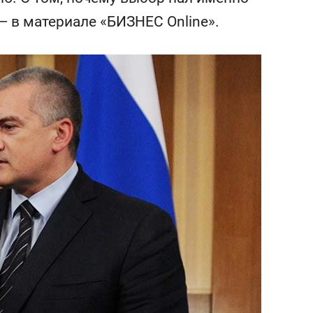
янием как основа
«Гонка Героев»
— в материале «БИЗНЕС Online».
рупких команд