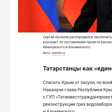
Сергей Аксенов распорядился заключит
контракт по составлению проекта реконс
Ивановского и Альминского
Фото:
kremlin.ru
Татарстанцы как «еди
Спасать Крым от засухи, по все
Накануне глава Республики Кр
с ГУП «Татинвестгражданпроект
реконструкции трех водозаборов
и Альминского.