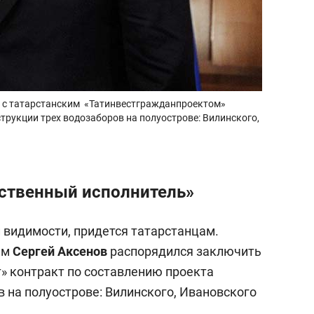
ь с татарстанским «Татинвестгражданпроектом»
трукции трех водозаборов на полуострове: Вилинского,
нственный исполнитель»
й видимости, придется татарстанцам.
ым
Сергей Аксенов
распорядился заключить
» контракт по составлению проекта
 на полуострове: Вилинского, Ивановского