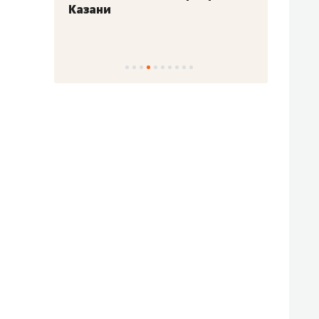
Казани
набер