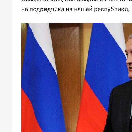
состо
на подрядчика из нашей республики, 
антих