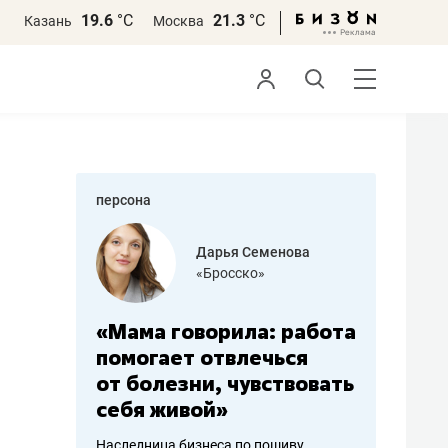
19.6
°С
21.3
°С
Казань
Москва
персона
бодец
Дарья Семенова
 решения»
«Бросско»
«Мама говорила: работа
«Не зна
вообще,
помогает отвлечься
правил,
от болезни, чувствовать
потерят
себя живой»
полгода
ирмы
Наследница бизнеса по пошиву
Как бизнесу 