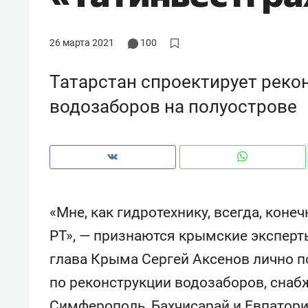
26 марта 2021
100
Татарстан спроектирует реко
водозаборов на полуострове
«Мне, как гидротехнику, всегда, кон
РТ», — признаются крымские экспер
Рекомендуем
Рекоме
глава Крыма Сергей Аксенов лично 
ВТБ
150 камер до квартиры и Face
Опыт 
по реконструкции водозаборов, снаб
ID вместо ключа: какой будет
приро
безопасность в ЖК «Нова»
с мен
Симферополь, Бахчисарай и Евпатори