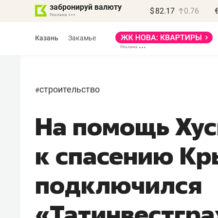
забронируй валюту
$
82.17
0.76
Казань
Закамье
строительство
#
На помощь Хус
к спасению Кр
подключился
«Татинвестгр