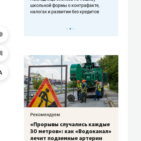
н, дотошных
школьной формы о контрафакте,
рынки, почем
осах мастеров
налогах и развитии без кредитов
чем интересе
Рекомендуем
Рекоме
«Прорывы случались каждые
Не то
к
30 метров»: как «Водоканал»
гастр
а
лечит подземные артерии
задае