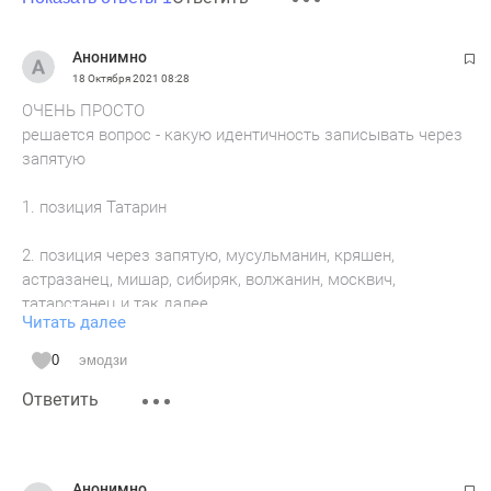
Анонимно
18 Октября 2021
08:28
ОЧЕНЬ ПРОСТО
решается вопрос - какую идентичность записывать через
запятую
1. позиция Татарин
2. позиция через запятую, мусульманин, кряшен,
астразанец, мишар, сибиряк, волжанин, москвич,
татарстанец и так далее.
Читать далее
у русских тоже так же можно
0
эмодзи
Ответить
1. позиция -русский,
2 позиция через запятую - христиане, мусульмане,
буддисты, католик, иудей, казанец, рязанец, тверчанин,
Анонимно