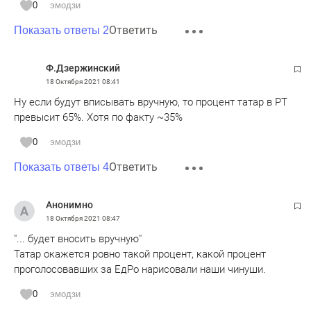
0
эмодзи
руссо-татарин или татаро-русс
Ответить
Показать ответы 2
можно просто волжанин или казанец - сплав культур
Волжский народов
Ф.Дзержинский
18 Октября 2021
08:41
примерно так
Ну если будут вписывать вручную, то процент татар в РТ
превысит 65%. Хотя по факту ~35%
0
эмодзи
Ответить
Показать ответы 4
Анонимно
18 Октября 2021
08:47
"... будет вносить вручную"
Татар окажется ровно такой процент, какой процент
проголосовавших за ЕдРо нарисовали наши чинуши.
0
эмодзи