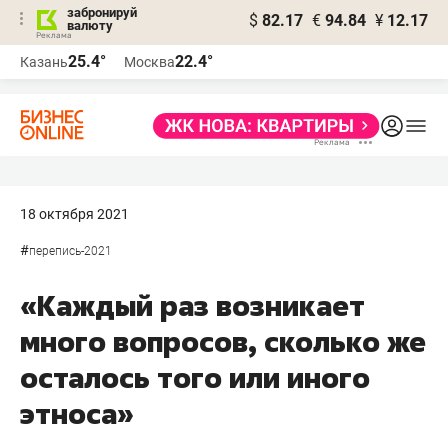
забронируй
$
82.17
€
94.84
¥
12.17
валюту
25.4°
22.4°
Казань
Москва
18 октября 2021
#
перепись-2021
«Каждый раз возникает
много вопросов, сколько же
осталось того или иного
этноса»