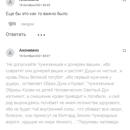
москвич, сибиряк, украинец , россиянин и так далее...по
18 Октября 2021
08:35
месту жительства.
Еще бы это как то важно было.
вопрос может ли быть двойная идентичность в нация
0
эмодзи
типа афроамериканца - но видеть здесь идёт сплав
Ответить
африканцев и американцев в одну идентичность
Анонимно
поэтому в смешанных брака тоже должна быть одна
18 Октября 2021
08:37
идентичность
"Не допускайте Чужеземцев к дочерям вашим , ибо
совратят они дочерей ваших и растлят Души их чистые , и
или
кровь Расы Великой погубят , ибо первый мужчина у
1. татарин, мусульманин или кряшен
дщери , оставляет Образ Духа и Крови", "Чужеземные
Образы Крови из детей Человеческих Светлый Дух
или
изгоняют, а смешение крови приводит к погибели , и сей
2. русских христианин или мусульманин
род вырождаясь погибает не имея потомства здорового ,
ибо не будет той внутренней силы , что убивает все хвори ,
или - как афроамерриканец
болезни , кои принесут на Митгард Землю Чужеродные
вороги , идущие из мира тёмного ..." Перуновы заповеди
показывать сплав 2 культур