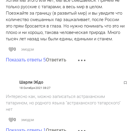
Хотим мы этого или нет, мы все смешаемся. Причём не
только русские с татарами, а весь мир в целом.
Поезжайте за границу (в развитый мир) и вы увидите что
количество смешанных пар зашкаливает, после России
это прям бросается в глаза. Но нужно понимать что это ни
плохо и ни хорошо, такова человеческая природа. Много
тысяч лет назад мы были едины, едиными и станем.
0
эмодзи
Ответить
Показать ответы 5
Шарли Эбдо
18 Октября 2021
08:27
Интересно как, можно записаться астраханским
татарином, но родного языка "астраханского татарского"
нет
0
эмодзи
Ответить
Показать ответы 1